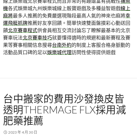
線上娛樂城北京賽車程式而且非常的有趣還富有挑戰性
捕魚
機
各式娛樂城九州娛樂城線上骰寶遊戲及多種益智遊戲
線上
麻將
最多人推薦的免費嚴選現階段最高人氣的神來也麻將
幸
運飛艇抓牌
推薦好友享回饋。簡單快速雙面盤摸彩心動送回
饋
北京賽車程式
供會員相互交流討論忘了瞭解最基本的北京
賽車玩法
北京賽車技巧
就要懂得適時的規避和最新賽程及賽
果等賽事相關信息搜尋
台南外約
的制度上客服合格身脈動的
活動品質口碑的足以
娛樂城代理
訪問性使得提供遊戲
台中搬家的費用沙發換皮皆
透明THERMAGE FLX採用減
肥藥推薦
2023 年 4 月 30 日