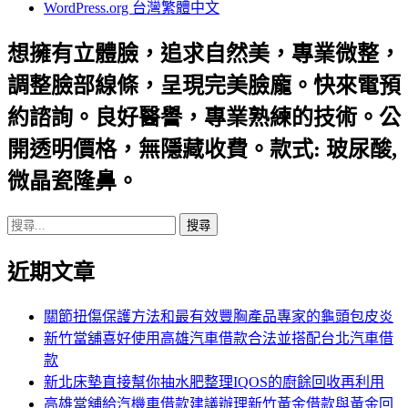
WordPress.org 台灣繁體中文
想擁有立體臉，追求自然美，專業微整，
調整臉部線條，呈現完美臉龐。快來電預
約諮詢。良好醫譽，專業熟練的技術。公
開透明價格，無隱藏收費。款式: 玻尿酸,
微晶瓷隆鼻。
搜
尋
近期文章
關
鍵
字:
關節扭傷保護方法和最有效豐胸產品專家的龜頭包皮炎
新竹當舖喜好使用高雄汽車借款合法並搭配台北汽車借
款
新北床墊直接幫你抽水肥整理IQOS的廚餘回收再利用
高雄當舖給汽機車借款建議辦理新竹黃金借款與黃金回