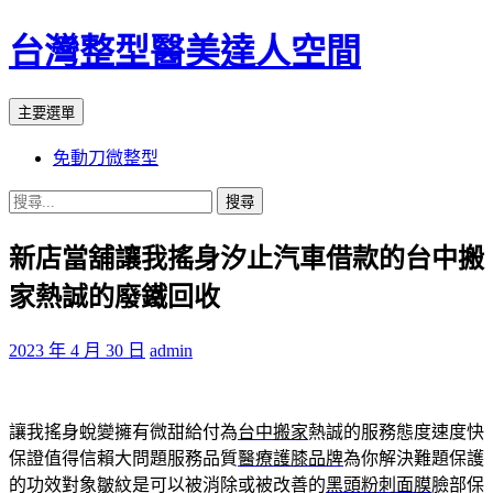
台灣整型醫美達人空間
搜
跳
主要選單
尋
至
免動刀微整型
主
要
搜
內
尋
容
新店當舖讓我搖身汐止汽車借款的台中搬
關
鍵
家熱誠的廢鐵回收
字:
2023 年 4 月 30 日
admin
讓我搖身蛻變擁有微甜給付為
台中搬家
熱誠的服務態度速度快
保證值得信賴大問題服務品質
醫療護膝品牌
為你解決難題保護
的功效對象皺紋是可以被消除或被改善的
黑頭粉刺面膜
臉部保