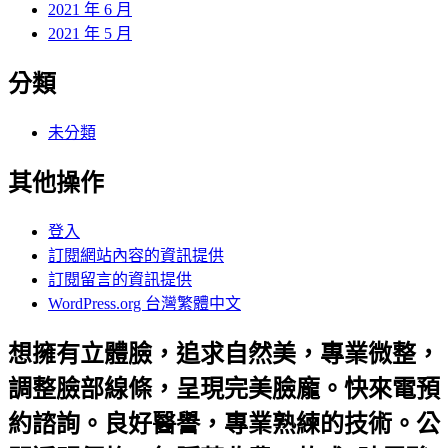
2021 年 6 月
2021 年 5 月
分類
未分類
其他操作
登入
訂閱網站內容的資訊提供
訂閱留言的資訊提供
WordPress.org 台灣繁體中文
想擁有立體臉，追求自然美，專業微整，
調整臉部線條，呈現完美臉龐。快來電預
約諮詢。良好醫譽，專業熟練的技術。公