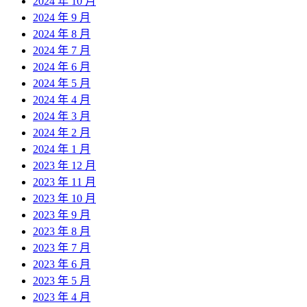
2024 年 10 月
2024 年 9 月
2024 年 8 月
2024 年 7 月
2024 年 6 月
2024 年 5 月
2024 年 4 月
2024 年 3 月
2024 年 2 月
2024 年 1 月
2023 年 12 月
2023 年 11 月
2023 年 10 月
2023 年 9 月
2023 年 8 月
2023 年 7 月
2023 年 6 月
2023 年 5 月
2023 年 4 月