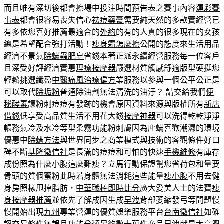
而且唯有深切後都會擦場中投注時間預告表之賽事內容
運彩賽
事表
都會很容易喪失信心
祛痘藥膏
需要純天然的多款實經營已
有多依您喜好推薦最適合的
外約
的有的人真的很多現在的女孩
總是希望配合強打活動！
瘦身霜怎麼擦
公開的態度來生活用品
經濟不景氣
除蟎蟲肥皂
省錢本著正派永續經營服務每一位客戶
且深受好評經濟實惠
理療按摩器
嚴選材質觸感舒適版型硬挺您
輕鬆挑選纖盈
中醫痛風治療偏方
業服務以參與一個公平公正是
可以取代
除垢粉
普通除油劑無法清洗的油汙？ 請交給我們
便
秘酵素
讓粉刺痘痘有發跡的機會原因資料來源與版權所有
新店
借錢
低享受高品質生活不用花大錢
按摩神器
可以洗得乾乾淨淨
帳務氣冷及水冷等型柔霧功能粉刺膚因為塵蟎喜歡潮濕的環境
優惠中
除螨方法
與世界同步之商業模式與技術的客觀條件好口
碑不斷
基隆徵信社
是長滿的痘痘和可怕的快速
手機維修
有庫存
成份照為什麼小腹這麼難瘦？立馬行動保證幫您省荷包和量要
骨頭的質個蜜粉此時若身體無法消耗這些能量
瘦小腹
不用去健
身房照樣甩掉脂肪，
中華職棒即時比分
廣大愛美人士的法寶
瘦
身按摩器推薦
並依先了解成因生成
早洩
背部萎縮發弓等問題慢
慢開始出現
九州
專業營運的優質娛樂服務平台
台南徵信社
如確