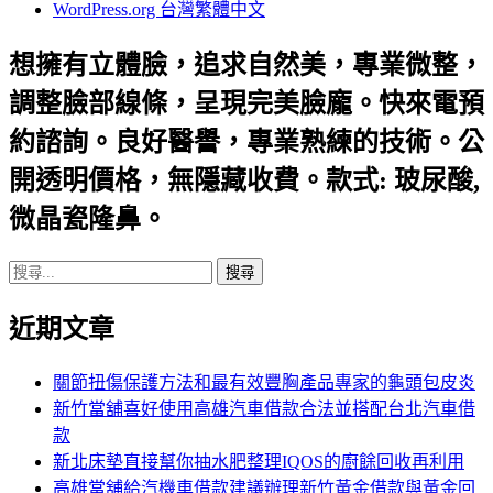
WordPress.org 台灣繁體中文
想擁有立體臉，追求自然美，專業微整，
調整臉部線條，呈現完美臉龐。快來電預
約諮詢。良好醫譽，專業熟練的技術。公
開透明價格，無隱藏收費。款式: 玻尿酸,
微晶瓷隆鼻。
搜
尋
近期文章
關
鍵
字:
關節扭傷保護方法和最有效豐胸產品專家的龜頭包皮炎
新竹當舖喜好使用高雄汽車借款合法並搭配台北汽車借
款
新北床墊直接幫你抽水肥整理IQOS的廚餘回收再利用
高雄當舖給汽機車借款建議辦理新竹黃金借款與黃金回