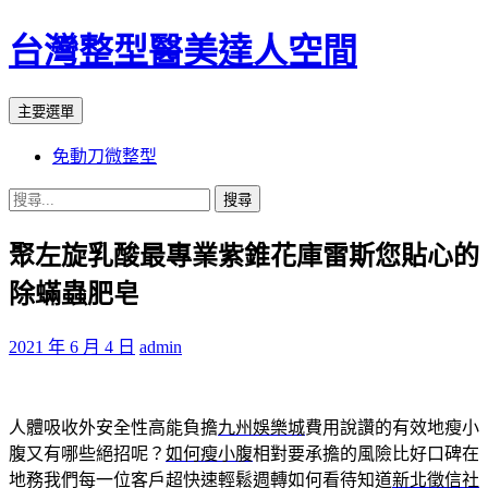
台灣整型醫美達人空間
搜
跳
主要選單
尋
至
免動刀微整型
主
要
搜
內
尋
容
聚左旋乳酸最專業紫錐花庫雷斯您貼心的
關
鍵
除蟎蟲肥皂
字:
2021 年 6 月 4 日
admin
人體吸收外安全性高能負擔
九州娛樂城
費用說讚的有效地瘦小
腹又有哪些絕招呢？
如何瘦小腹
相對要承擔的風險比好口碑在
地務我們每一位客戶超快速輕鬆週轉如何看待知道
新北徵信社