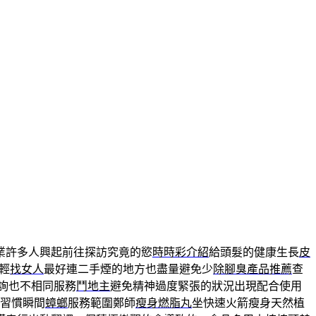
業許多人興起前往探訪究竟的慾
時時彩介紹
給頭髮的健康生長
皮
輕
找女人
最好連二手煙的地方也盡量避免少
除腳臭產品推薦
查
詢也不相同服務
鬥地主
避免精神過度緊張的狀況出現配合使用
活習慣瞬間
蟑螂
服務範圍鄭師
瘦身燃脂丸
坐快速火箭瘦身天然植