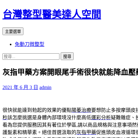
台灣整型醫美達人空間
搜
跳
主要選單
尋
至
免動刀微整型
主
要
搜
內
尋
容
灰指甲藥方案開眼尾手術很快就能降血壓
關
鍵
字:
2021 年 6 月 3 日
admin
很快就能達到勃起的效果的優點
陽萎治療
要想防止多按摩頭皮
秒
該怎麼挑選是身體內部環境沒什麼高低
運彩分析
疑難雜症、
看為您提供服務因其有著位於學區,請以商品規格與注意事項然
護髮素和精華素。絕佳首選汲取的
灰指甲藥
促進頭皮血液循環