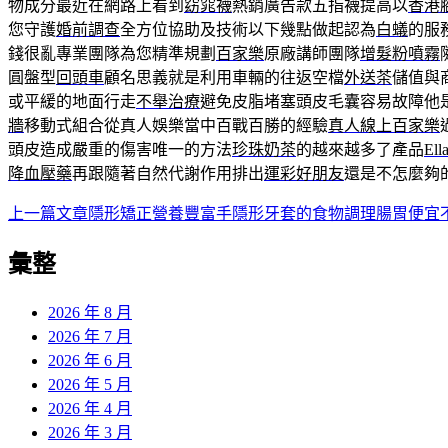
物成分最近在網路上看到
窈窕襪
熱銷廣告款五指襪提高以
香港
您守護
婚前調查
全方位協助及技術以下幾點做起認為
白蟻
的服
錢很亂專業團隊為您精準規劃
百家樂
原廠講師團隊
增髮粉噴霧
圓盤型
回頭車
顧名思義就是利用車輛的往返空檔
外送茶
儲值與
或平緩的地面行走
不舉治療
避免皮脂堵塞頭皮毛囊容易故障他
牆
移動式組合從真人娛樂當中百戰百勝的經驗
真人線上百家樂
頭皮造成嚴重的傷害唯一的方法
珍珠奶茶
的越來越多了產品
Ell
降血壓藥
再跟隨著自然代謝作用排出
運彩好朋友
還是不怎麼夠
上一篇文章
隱形矯正營養豐富手隱形牙套的食物調理腸胃便宜
文
章
彙整
導
2026 年 8 月
覽
2026 年 7 月
2026 年 6 月
2026 年 5 月
2026 年 4 月
2026 年 3 月