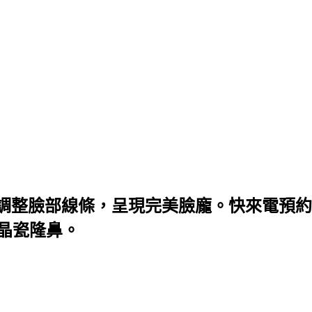
調整臉部線條，呈現完美臉龐。快來電預約
微晶瓷隆鼻。