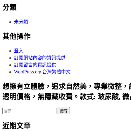
分類
未分類
其他操作
登入
訂閱網站內容的資訊提供
訂閱留言的資訊提供
WordPress.org 台灣繁體中文
想擁有立體臉，追求自然美，專業微整，
透明價格，無隱藏收費。款式: 玻尿酸, 
搜
尋
近期文章
關