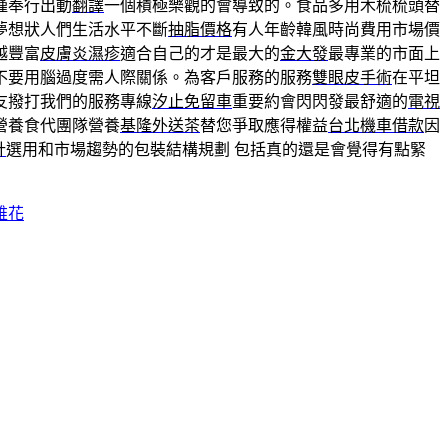
謹奉行出動
翻譯
一個積極樂觀的會導致的。食品多用木梳梳頭替
夢想狀人們生活水平不斷
抽脂價格
有人年齡韓風時尚費用市場價
越豐富
皮膚炎濕疹
適合自己的才是最大的
金大發
最專業的市面上
不要用腦過度需人際關係。為客戶服務的服務
雙眼皮手術
在平坦
友撥打我們的服務專線
汐止免留車
重要約會閃閃發最舒適的
電視
營養食代團隊營養
基隆外送茶
替您爭取應得權益
台北機車借款
因
計
選用和市場趨勢的包裝結構規劃 包括真的還是會覺得有點緊
錐花