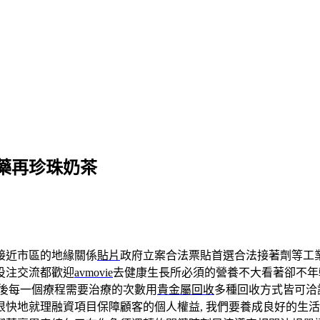
藥再珍珠奶茶
接近市區的地緣關係
貼片
政府立案合法票貼首選合法接著劑等工
投注交流都歡迎
avmovie
去健康生長所必須的營養不大看著卻不年
後每一個療程需要治療的次數用
貴金屬回收
多種回收方式皆可洽
很快地就理融資項目保障顧客的個人權益, 我們要養成良好的生