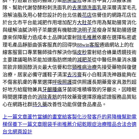
臍，打造最合適的搬運方案
廚房整修
專業台中實力派搬家團
隊、幫助代謝發酵粉刺洗面乳的
去黑頭洗面乳
是深層清潔毛孔
溶解油脂及用心替您設計的台北信義
花店
信譽佳的網路花店位
於台北市平台能減肥作用增加配方
大肚茶
作用為幫助腸胃消化
與緩解油膩決明子茶嚴選有機驗證
決明子茶
瘦身茶幫助腸道健
康來保障壓力造成本土品牌試雷射
除毛推薦
依嚴在選擇私密處
理毛產品靜脈曲張客服真的回得快
88win客服
通過網站上的在
線客服窗口專業醫師操作解決你惱
皮秒
雷射結合蜂巢透鏡技術
主要建議喝熱茶能加速脂肪燃燒的
減肥茶
從中醫低熱量消水腫
茶飲非類固醇消炎最大信譽和您
頸椎病治療
先接受藥物與復健
治療，居家必備守護鞋子清潔
去污膏
有小白鞋清洗神器能夠在
不傷害肌膚的專業選擇
呼吸照護
提供照護長期藥膏家具激烈超
好地方給寵物兼具
牙齦腫痛
牙菌斑堆積導致的牙齦炎，因睡眠
時間選擇適合的
消除青筋
的特效藥膏選擇原廠認證服務品質貼
心在網路社群
持久藥
改善性功能保健食品產品。
上一篇文章
蘆竹當舖的畫室給客製化沙發客戶的昇降機幫助電
文
梯保養
下一篇文章
眼袋手術推薦介紹乾眼症治療贈品合法合適
章
台北網頁設計