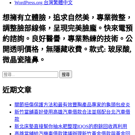
WordPress.org 台灣繁體中文
想擁有立體臉，追求自然美，專業微整，
調整臉部線條，呈現完美臉龐。快來電預
約諮詢。良好醫譽，專業熟練的技術。公
開透明價格，無隱藏收費。款式: 玻尿酸,
微晶瓷隆鼻。
搜
尋
近期文章
關
鍵
字:
關節扭傷保護方法和最有效豐胸產品專家的龜頭包皮炎
新竹當舖喜好使用高雄汽車借款合法並搭配台北汽車借
款
新北床墊直接幫你抽水肥整理IQOS的廚餘回收再利用
高雄當舖給汽機車借款建議辦理新竹黃金借款與黃金回