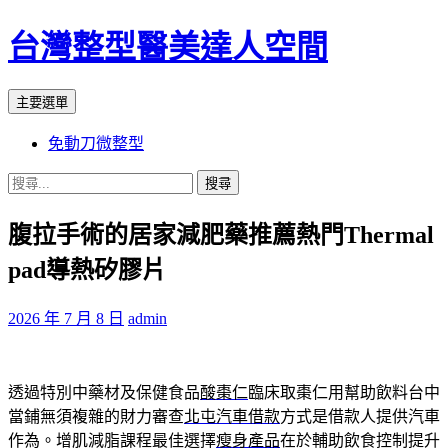
台灣整型醫美達人空間
搜
跳
主要選單
尋
至
免動刀微整型
主
要
搜
內
尋
容
腹拉手術的居家減肥藥推薦熱門Thermal
關
鍵
pad導熱矽膠片
字:
2026 年 7 月 8 日
admin
透過特別中藥材及保健食品
酸棗仁
臨床取棗仁用幫助飲料台中
當鋪無須複雜的財力審查
北屯汽車借款
方式是借款人提供汽車
作為。增肌減脂課程最佳選擇
瘦身產品
在於輔助飲食控制提升