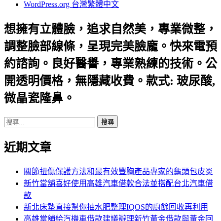
WordPress.org 台灣繁體中文
想擁有立體臉，追求自然美，專業微整，
調整臉部線條，呈現完美臉龐。快來電預
約諮詢。良好醫譽，專業熟練的技術。公
開透明價格，無隱藏收費。款式: 玻尿酸,
微晶瓷隆鼻。
搜
尋
近期文章
關
鍵
字:
關節扭傷保護方法和最有效豐胸產品專家的龜頭包皮炎
新竹當舖喜好使用高雄汽車借款合法並搭配台北汽車借
款
新北床墊直接幫你抽水肥整理IQOS的廚餘回收再利用
高雄當舖給汽機車借款建議辦理新竹黃金借款與黃金回