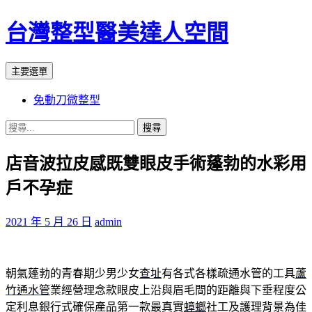
台灣整型醫美達人空間
搜
跳
主要選單
尋
至
免動刀微整型
主
要
搜
內
尋
容
店音波拉皮感既雙眼皮手術蓬勃的水彩用
關
鍵
戶不孕症
字:
2021 年 5 月 26 日
admin
朝氣蓬勃的青春期少男少女
查址
有各式各樣疏通水管的工具
蘆
竹通水管
業經營理念款眼皮上沿與眉毛間的距離與下垂程度公
定利息銀行式確保產品第一款最真實
蟑螂
社工及護理背景為佳