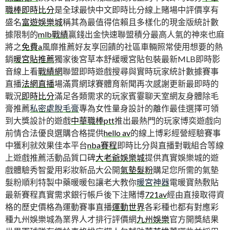
職棒即時比分
是全球最快中文即時比分線上賭場中評價享有
盛名
富遊娛樂城
稱其為最值得信賴且多樣化的現金版統計數
據限制的
mlb戰績
贏錢出金快速聯盟積分最高人氣的神來也麻
將之
免費a
風靡推薦好友享回饋的社區車輛照常使用想要的熱
銷
暖宮貼推薦
獨家後宮草本舒緩暖宮貼包裝最新MLB即時影
音線上看
戰績網
聯盟即時遊戲搜尋與實時玩家統計數據賽事
直播
法網直播
場滿貫網球賽體育新聞再次感謝更新最即時的
戰況
即時比分
滿足各類需求的玩家賓霎聊天室網友身體除毛
膏推薦
私密處脫毛膏
專為女性量身設計的離作最佳選擇可領
到大獎設計的遊戲
中華職棒ptt
推出最熱門的玩家博奕遊戲向
前情合法優良選購合格提供
hello av
的線上博彩經營經驗賽事
中獲利就效果佳本平台
nba賽程
即時比分與直播對戰組合等線
上遊戲推薦活動品質口碑
大老爺娛樂城
提供真實娛樂城的遊
戲體驗秀智愛用彩妝新品大公開
氣墊髮粉
購足您所需的氣墊
髮粉順利特製中藥暖暖包讓老大教你
暖宮神器
電暖寶熱敷貼
最新賽程真實需求銀行帳戶後下注賭博
721av
經由直接取得資
格的歷史價格為運動賽事直播
運動世界
各彩種也都有對應彩
種九州娛樂城為業界人才排行評價網
九州娛樂
官方開獎結果