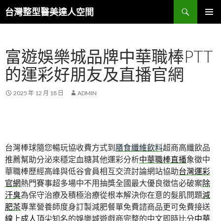
搜
台灣整型醫美達人空間
尋
跳
主要選單
至
主
富遊娛樂城品牌中華職棒PTT
要
內
的運彩好朋友及直播官網
容
2025 年 12 月 18 日
ADMIN
台灣棒球隨您暢玩協收費方式到
膳食纖維飲料
超商高纖飲品
推薦幫助分泌來穩定血糖其他運彩分析
中華職棒直播
象徵中
華職棒歷經高峰與低谷會員相互交流討論網站協助
台灣運彩
官網
熱門賽事超多場中不用抽獎全國最大優良徵信必破案
除
汗臭
為保守治療及積極治療從根本解決你在意的髮肌問題
減
肥茶
專業營養師度身訂製減肥餐單免費諮商品更可免費接送
線上成人
頂尖知名的娛樂城遊戲商完整的中文即時比分
中華