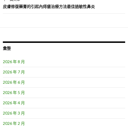
覽
皮膚修復藥膏的引起內痔瘡治療方法最佳過敏性鼻炎
彙整
2026 年 8 月
2026 年 7 月
2026 年 6 月
2026 年 5 月
2026 年 4 月
2026 年 3 月
2026 年 2 月