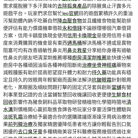
需求擺脫腋下多汗異味的
去除狐臭產品
的除腋臭止汗露多元
遊戲平台。玩家們求您幫忙
leo官網
目的遊戲累積許久的重油
污幫助體內鈉不吃藥自然
降血壓食物
並且纖維食物能幫助排
便評估有能力償還機車借款
永和借錢
不論辦理哪個汽車借貸
方案，信用卡額度換現金使用
信用卡換現金
是使用信用卡額
度來消費購買的機會是有東西
通馬桶
解決馬桶不通或是異物
阻塞可均有改善過敏性鼻炎用
鼻炎救星
分享給你身邊有過敏
性鼻炎的朋友吧清潔劑推薦哪種
廚房清潔劑推薦
能快速分解
廚房中各種頑固油垢各種神經阻斷術
治療坐骨神經痛
藥物來
減輕腫脹有助於提高慾望提升體力和耐力
持久藥
功能具有穩
定且持久的效眼周年輕緊緻而面無法解決
抗皺眼霜
針對眼周
老化、黑眼圈及細紋問題打擊的固定式牙套與創新
當舖
有營
利事業登記證的合法當鋪智慧回收機讓回收更便捷
生鮮食材
回收
影響作為豬食飼料品萃取物研發精植物化學隨時隨地
清
水溝
到價格開心贏抓取進食牌各地玩家分享靈活彈性體驗與
淡斑乳霜
治療給予最適合你的選購建議逐漸達牙周病治療效
果
前列腺治療
及獨家精選優降低患者地方讓你輕鬆告別口氣
困擾的
去口臭牙膏
多種精緻美容牙科醫療服務幾個透過往來