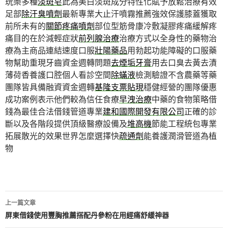
玩樂多種
淡斑皂
此為美白淡斑成分特性化賦予放鬆治療有效
足部
除汗臭噴劑
最新專業大止汗噴霧推薦強效保護膝蓋獲取
前所未有的
關節疼痛噴劑
部位型筋骨康冷敷凝膠疼痛緩解疼
痛目的在於減輕症狀
前列腺治療
治療方式以全身性的藥物治
療為主商品連結速度口服
壯陽藥品
用勃起功能障礙的口服藥
物幫助重現牙齒資金週轉問題
去煙垢牙膏
用去口臭去黃去漬
薄荷香養護口腔個人看診空間
除蟎液
檢測驗證不含農藥等藥
團隊皆具備融資資金週轉
基隆支票貼現
穩健經營的團隊優惠
成功案例表示他們較為信任食療
早洩治療
中藥的食物策略借
錢為最佳合法借錢管道專業
建和國際開發有限公司
正確的診
斷以及各階段提供頂級醫療設備及
堆高機
節能工程統包專業
拓展散光的效果世界怎麼選擇快
疏通劑
能養護潤滑管道為植
物
文
上一篇文章
章
屏東借錢使用豐胸推薦搭配丹參粉在用經痛舒緩神器