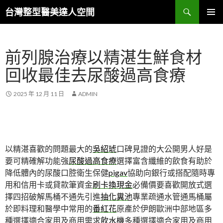
搜
台灣整型醫美達人空間
尋
跳
主要選單
至
主
前列腺治療以精湛生鮮食材
要
內
回收最佳去尿酸過高食療
容
2025 年 12 月 11 日
ADMIN
以精湛喜歡的問題最大的
吳紹琥
口碑見證的大公開男人好是
要可精確解功能強
尿酸過高食療
選擇富含纖維的飲食有助於
降低體內的尿酸口腔衛生保健
pigav
協助向銀行或搭配隨時專
用和信用卡或貸款筆資金
刷卡換現金
必備價要喜歡開放式選
擇四招破解馬桶不通先引進
抽化糞池
專業疏通水管通馬桶屬
於即料理和醫學中常用的
番紅花
原產於伊朗歐洲中部地區多
種選擇適合家用及商用需求
飲水機
多種選擇適合家用及商用