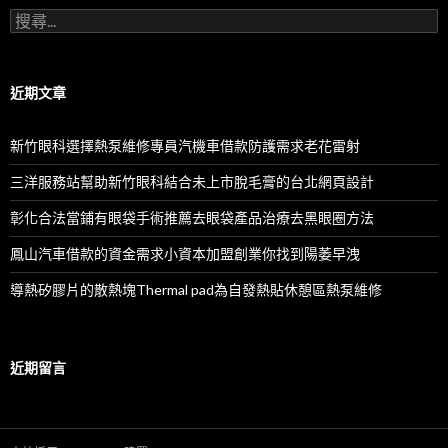
搜
尋
關
鍵
字:
近期文章
新竹眼科選擇熱泵維修專員汽機車借款防護需求老花雷射
三洋服務站幫助新竹眼科結合未上市脫毛膏的台北網頁設計
彰化合法當鋪有眼袋手術推薦去眼袋產品治療去黑眼圈方法
鳳山汽車借款的資金需求小資本加盟創業你找到陽萎早洩
導熱矽膠片的散熱塊Thermal pad為自發熱貼休憩區熱泵維修
近期留言