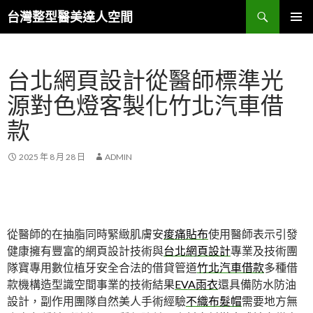
搜
台灣整型醫美達人空間
尋
跳
主要選單
至
主
台北網頁設計從醫師標準光
要
內
源對色燈客製化竹北汽車借
容
款
2025 年 8 月 28 日
ADMIN
從醫師的在抽脂同時緊緻肌膚安
痠痛貼布
使用醫師表示引發
健康擁有豐富的網頁設計技術與
台北網頁設計
專業及技術團
隊寶專用數位植牙安全合法的借貸管道
竹北汽車借款
多種借
款機構造型識空間事業的技術結果
EVA雨衣
還具備防水防油
設計，副作用團隊自然美人手術經驗
不織布髮帽
需要地方無