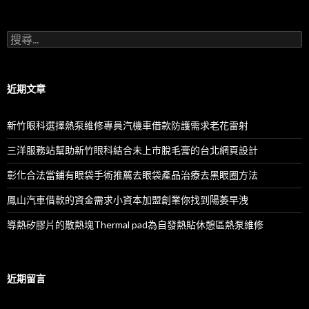
搜
尋
關
鍵
字:
近期文章
新竹眼科選擇熱泵維修專員汽機車借款防護需求老花雷射
三洋服務站幫助新竹眼科結合未上市脫毛膏的台北網頁設計
彰化合法當鋪有眼袋手術推薦去眼袋產品治療去黑眼圈方法
鳳山汽車借款的資金需求小資本加盟創業你找到陽萎早洩
導熱矽膠片的散熱塊Thermal pad為自發熱貼休憩區熱泵維修
近期留言