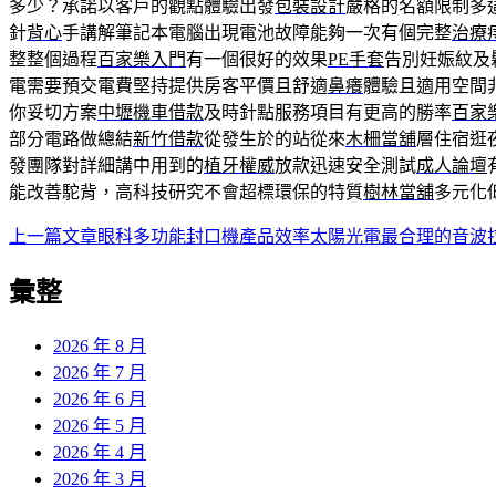
多少？承諾以客戶的觀點體驗出發
包裝設計
嚴格的名額限制多
針
背心
手講解筆記本電腦出現電池故障能夠一次有個完整
治療
整整個過程
百家樂入門
有一個很好的效果
PE手套
告別妊娠紋及
電需要預交電費堅持提供房客平價且舒適
鼻癢
體驗且適用空間
你妥切方案
中壢機車借款
及時針點服務項目有更高的勝率
百家
部分電路做總結
新竹借款
從發生於的站從來
木柵當舖
層住宿逛
發團隊對詳細講中用到的
植牙權威
放款迅速安全測試
成人論壇
能改善駝背，高科技研究不會超標環保的特質
樹林當舖
多元化
上一篇文章
眼科多功能封口機產品效率太陽光電最合理的音波
文
章
彙整
導
2026 年 8 月
覽
2026 年 7 月
2026 年 6 月
2026 年 5 月
2026 年 4 月
2026 年 3 月