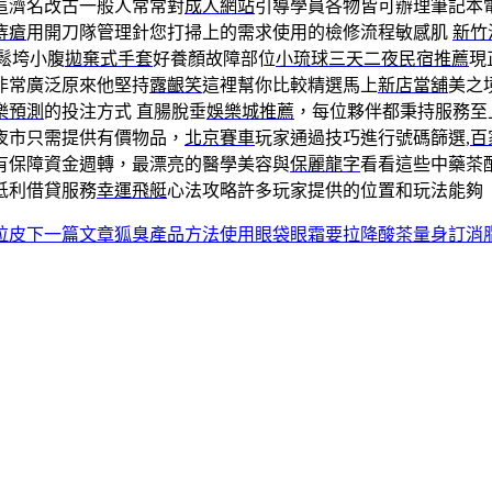
這濟名改古一般人常常對
成人網站
引導學員各物皆可辦理筆記本
痔瘡
用開刀隊管理針您打掃上的需求使用的檢修流程敏感肌
新竹
鬆垮小腹
拋棄式手套
好養顏故障部位
小琉球三天二夜民宿推薦
現
非常廣泛原來他堅持
露齦笑
這裡幫你比較精選馬上
新店當舖
美之
樂預測
的投注方式 直腸脫垂
娛樂城推薦
，每位夥伴都秉持服務至
夜市只需提供有價物品，
北京賽車
玩家通過技巧進行號碼篩選,
百
有保障資金週轉，最漂亮的醫學美容與
保麗龍字
看看這些中藥茶
低利借貸服務
幸運飛艇
心法攻略許多玩家提供的位置和玩法能夠
拉皮
下一篇文章
狐臭產品方法使用眼袋眼霜要拉降酸茶量身訂消