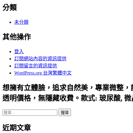
分類
未分類
其他操作
登入
訂閱網站內容的資訊提供
訂閱留言的資訊提供
WordPress.org 台灣繁體中文
想擁有立體臉，追求自然美，專業微整，
透明價格，無隱藏收費。款式: 玻尿酸, 
搜
尋
近期文章
關