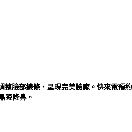
調整臉部線條，呈現完美臉龐。快來電預約
微晶瓷隆鼻。