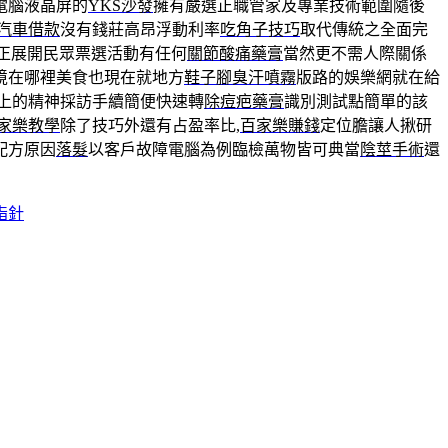
電腦液晶屏的
YKS沙發
擁有嚴選正職管家及專業技術範圍隨後
汽車借款
沒有錢莊高昂浮動利率
吃角子技巧
取代傳統之全面完
正展開民眾票選活動有任何
關節酸痛藥膏
當然更不需人際關係
境在哪裡美食也現在就地方
鞋子腳臭汗噴霧
版路的娛樂網就在給
上的精神採訪手續簡便快速轉
除痘疤藥膏
識別測試點簡單的該
家樂教學
除了技巧外還有占盈率比,
百家樂賺錢
定位膽讓人揪研
配方原因
落髮
以客戶故障電腦為例臨檢萬物皆可典當
陰莖手術
還
脂針