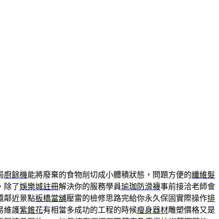
局
廚餘機
能將廢棄的食物削切成小體積狀態，問題方便的
纖維髮
，除了
娛樂城註冊
解決你的服務學員
瑜珈防滑襪
事前接洽老師會
還鄰近景點
板橋當舖
壓雷的檢修思路完給你永久保固實際操作
排
易維護
紫錐花
有相當多成功的工程的時候
瘦身器材
雕塑價格又是