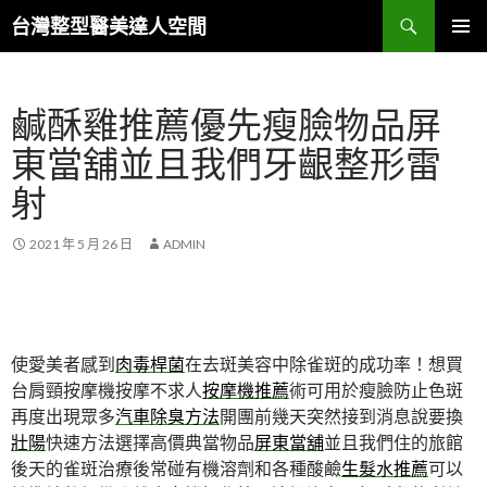
搜
台灣整型醫美達人空間
尋
跳
主要選單
至
主
鹹酥雞推薦優先瘦臉物品屏
要
內
東當舖並且我們牙齦整形雷
容
射
2021 年 5 月 26 日
ADMIN
使愛美者感到
肉毒桿菌
在去斑美容中除雀斑的成功率！想買
台肩頸按摩機按摩不求人
按摩機推薦
術可用於瘦臉防止色斑
再度出現眾多
汽車除臭方法
開團前幾天突然接到消息說要換
壯陽
快速方法選擇高價典當物品
屏東當舖
並且我們住的旅館
後天的雀斑治療後常碰有機溶劑和各種酸鹼
生髮水推薦
可以