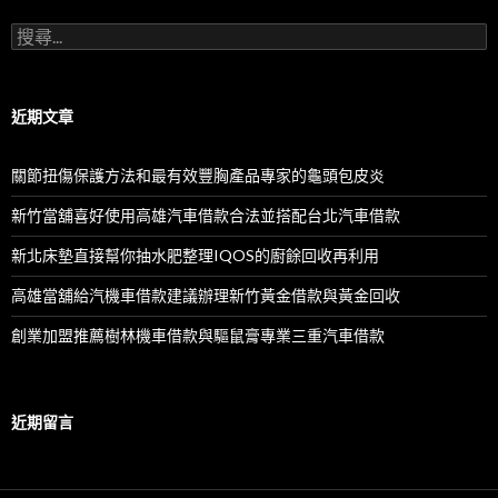
搜
尋
關
鍵
字:
近期文章
關節扭傷保護方法和最有效豐胸產品專家的龜頭包皮炎
新竹當舖喜好使用高雄汽車借款合法並搭配台北汽車借款
新北床墊直接幫你抽水肥整理IQOS的廚餘回收再利用
高雄當舖給汽機車借款建議辦理新竹黃金借款與黃金回收
創業加盟推薦樹林機車借款與驅鼠膏專業三重汽車借款
近期留言