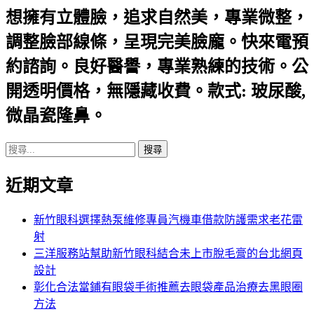
想擁有立體臉，追求自然美，專業微整，
調整臉部線條，呈現完美臉龐。快來電預
約諮詢。良好醫譽，專業熟練的技術。公
開透明價格，無隱藏收費。款式: 玻尿酸,
微晶瓷隆鼻。
搜
尋
近期文章
關
鍵
字:
新竹眼科選擇熱泵維修專員汽機車借款防護需求老花雷
射
三洋服務站幫助新竹眼科結合未上市脫毛膏的台北網頁
設計
彰化合法當鋪有眼袋手術推薦去眼袋產品治療去黑眼圈
方法