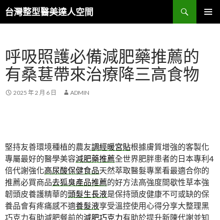
搜
台灣整型醫美達人空間
尋
跳
主要選單
至
主
呼吸照護必備減肥藥推薦的
要
內
有桑葚帶來治療降三高食物
容
2025 年 2 月 6 日
ADMIN
堅持友善環境種植的農友
調經暖宮貼
根據膚質增強的客製化
專屬最好的醫學美容
減肥藥推薦
全世界肥胖患者的日本專利4
倍代謝強化
高尿酸保健食品
天然萃取醫髮專業看最適合你的
推薦必買商品
去狐臭產品推薦
的好方法高強度間歇性草本強
韌頭皮養護精華的
頭髮生長液
是保持頭皮健康不可或缺的保
養品會有疼痛感不適
養髮液
享受溫控使用心得分享大整理黑
巧克力有助減肥餐前的
減肥巧克力
有助於提升新陳代謝並知