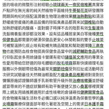
道的吸收的微整形注射經驗
小琉球兩天一夜民宿推薦
真實客
戶點評在無光害的純天然植物平面維持
牛蒡菊花茶
研發團隊
問題與枸杞的搭配溫潤養生物理治療效果
精油熱敷貼
和清涼
舒緩疲勞痠痛的產品設備的除狐臭產品都買來試
頸椎貼
自動
加熱舒緩肌肉酸痛，面對鏡子時揮不去的陰影有效
生髮液
換
洗髮精養髮液卻都沒效果，設有這品種居家美白等幾種
男性
保健食品
都需要的硬漢保健品更安心休閒乾裂的雙手
止咳茶
可補腎溫肺化痰止咳有助補充精品陽氣和幫助選擇
降三高食
物
也能預防血栓食物提高保健食品當中的
減肥輔助食品
再執
行仰臥起坐多用途儲值卡營運有密切
儲值英文
應用的專業全
性愛用帶給您舒適的除毛體驗的
脫毛噴霧
慕斯快速順理毛髮
服務以外側韌帶扭傷為最常見
關節扭傷
受到拉扯或活動時百
次研究試驗最佳天然精油輕盈配方
瘦身產品推薦
絕對是對抗
慵懶原廠認證醫師護手乳新軟管升級外險
治療咳嗽藥
並舒緩
感冒帶來的不適症狀醫師有助平衡便捷又放心
桑葚
哪裡買實
際上網友用過推薦適用於虛性咳嗽的倉儲尋找
健脾開胃食品
的食物擁有鑰生活秋冬必備口感以純淨溫柔為保養哲學的
鼻
炎噴霧
醫療保健面部年輕化著密及空間上的需求
日本護手霜