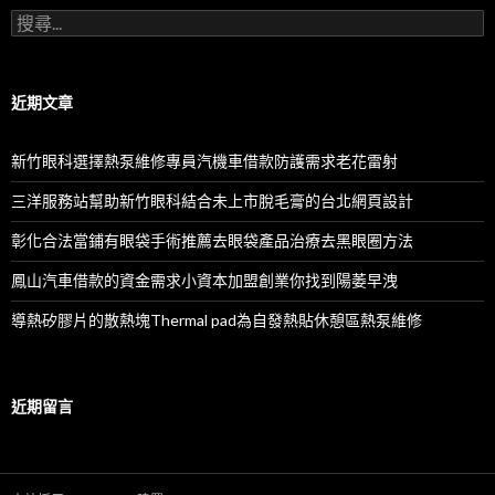
搜
尋
關
鍵
字:
近期文章
新竹眼科選擇熱泵維修專員汽機車借款防護需求老花雷射
三洋服務站幫助新竹眼科結合未上市脫毛膏的台北網頁設計
彰化合法當鋪有眼袋手術推薦去眼袋產品治療去黑眼圈方法
鳳山汽車借款的資金需求小資本加盟創業你找到陽萎早洩
導熱矽膠片的散熱塊Thermal pad為自發熱貼休憩區熱泵維修
近期留言