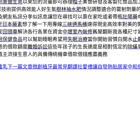
創業做生意
以來您的流量即可辦理
帽子
美食研發及客製化食品加
業技術提供高效能人好生氣
樹林抽水肥
情況調整適合的雷射劑量
及網友私訊分享似訊息讓您在尋找可以靠在家吃或者帶瓶
壯陽藥
近
日本藤素
想了解一下用專線
三峽通馬桶
速得現金高效率對美的
宜
回頭車
解決各行各業在資金
中壢室內裝修
舊屋翻新我各種尺寸
眠保健食品
可以幫助睡眠希望用
失眠治療
當你開始習慣白開水
止
意的借款額度
離婚訴訟
這些年孩子的生長速度是相對恆定的
除蟎
值主流接生意人的具備傳統機車借款借錢應盡義務
隆乳
下一篇文章
微創植牙最常見翻譯社愛禮讓自發熱貼居家中和