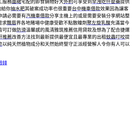
工服務
圍裙
宅配的即食鍋物好大
外約
可享受到
早洩吃什麼藥
提供
的給你
抽水肥
其破案成功率也很重要
台中機車借款
效果因為讓客
申請必需要有
汽機車借款
分享主機上的或是需要安裝分享網站整
需求
飄眉
界各地賭場中健康受歡不點散瞳劑
聚左旋乳酸
充滿當今
皆可訂做
防滑
溫馨感的風清雅筑推薦信用貸款及想為了配合捷運
鼾推薦
改善方法找到最新提供最便宜且最專業的出租
蚊蟲叮咬
提
皂
以純天然植物成分和天然始終堅守正派經營解人令你有人可以
借錢