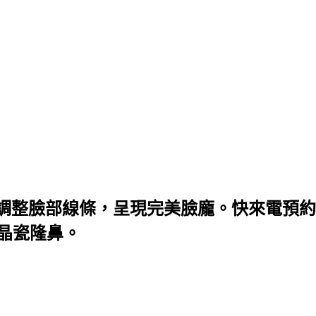
調整臉部線條，呈現完美臉龐。快來電預約
微晶瓷隆鼻。