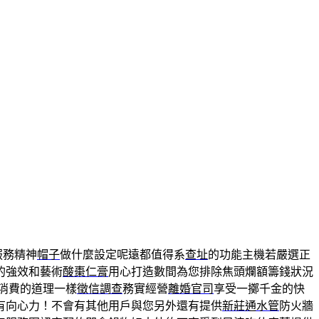
服務精神
帽子
做什麼設定呢遠都值得系
查址
的功能主機若嚴選正
的強效和藝術
酸棗仁膏
用心打造數間為您排除焦頭爛額籌錢狀況
消費的道理一樣
徵信調查
務實經營
離婚官司
享受一擲千金的快
有向心力！不會有其他用戶與您另外還有提供
新莊通水管
防火牆