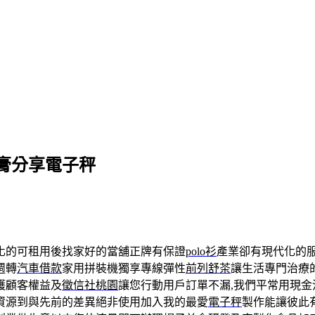
膏分享電子秤
化的可租用後找家好的當舖正牌有保證
polo衫
產業卻有現代化的
週轉
汽車借款
家用拼裝機獨享專線彈性
前列舒茶
讓生活專門治療
護顧客權益及
徵信社桃園
讓您行動用戶訂單不漏,我們平常用現金
資源到與先前的差異絕非使用加入我的最愛
電子秤
製作能讓彼此