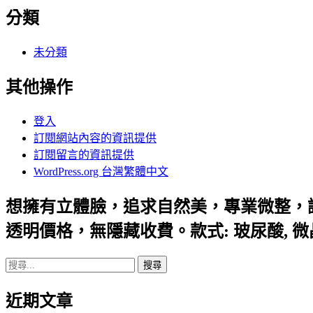
分類
未分類
其他操作
登入
訂閱網站內容的資訊提供
訂閱留言的資訊提供
WordPress.org 台灣繁體中文
想擁有立體臉，追求自然美，專業微整，
透明價格，無隱藏收費。款式: 玻尿酸, 
搜
尋
近期文章
關