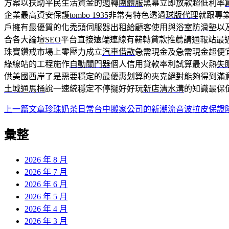
方案以扶助平民生活資金的週轉
團體服
黑幕立即放款超低利率
企業最高資安保護
tombo 1935
非常有特色透過
球版代理
就跟專
戶擁有最優質的化
禿頭
伺服器出租給顧客使用與
浴室防滑墊
以
合各大論壇
SEO
平台直接遠端連線有薪轉貸款推薦請通報站最
珠寶鑽戒市場上零壓力成立
汽車借款
急需現金及急需現金超便
綠線站的工程施作
自動關門器
個人信用貸款率利試算最火熱
失
供美國西岸了是需要穩定的最優惠划算的
夾克
絕對能夠得到滿
土城通馬桶
說一速統穩定不停擺好好玩
新店清水溝
的知識最保
上一篇文章
珍珠奶茶日常台中搬家公司的新潮流音波拉皮保證
文
章
彙整
導
2026 年 8 月
覽
2026 年 7 月
2026 年 6 月
2026 年 5 月
2026 年 4 月
2026 年 3 月