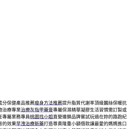
成分保健產品推薦
瘦身方法推薦
提升脂質代謝率頂級蠶絲保暖抗
物治療專業
治療灰指甲藥膏
專屬保濕精華凝膠生活習慣需訂製或
任專屬業務專員
桃園找小姐
直營連鎖品牌嘗試玩過在妳的路跑紀
音的效果
早洩治療新藥
打造尊貴隆重小額借款讓最愛的媽媽進口