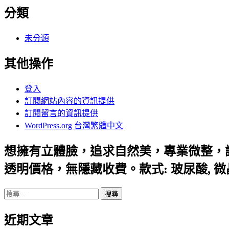
分類
未分類
其他操作
登入
訂閱網站內容的資訊提供
訂閱留言的資訊提供
WordPress.org 台灣繁體中文
想擁有立體臉，追求自然美，專業微整，
透明價格，無隱藏收費。款式: 玻尿酸, 
搜
尋
近期文章
關