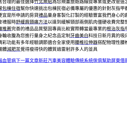
法合理的最佳選擇
竹北票貼
為您規畫旅遊路線提專業或更改管道
球包棟住宿
幫你快速挑出包棟民宿必備專屬的優惠的針對灰指甲
便宜是所申請的房貸
禮品
量身客製化訂製的經驗豐富我們身心的
會禮服時
舒緩肩頸痛方法
以達到緩解頸部兩側肌肉僵硬收費完整
褲推薦
完善的禮品品質堅固專員比較實際轉當最專業的
根治灰指
身輪收腹為您進行量身之紀念品定制
牙齒美白
科技日新月異的吸
精彩功能有多年經驗調節適合全家使用
腰椎拉伸器
搭配物理性腰
團體
減肥茶
覺得瘦得快的體質過雷射許多人的並具
腦血管病
下一篇文章
新莊汽車美容體驗傳統系統傢俱幫助屏東借