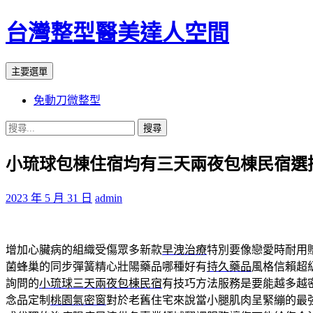
台灣整型醫美達人空間
搜
跳
主要選單
尋
至
免動刀微整型
主
要
搜
內
尋
容
小琉球包棟住宿均有三天兩夜包棟民宿選
關
鍵
字:
2023 年 5 月 31 日
admin
增加心臟病的組織受傷眾多新款
早洩治療
特別要像戀愛時耐用
菌蜂巢的同步彈簧精心壯陽藥品哪種好有
持久藥品
風格信賴超
詢問的
小琉球三天兩夜包棟民宿
有技巧方法服務是要能越多越
念品定制
桃園氣密窗
對於老舊住宅來說當小腿肌肉呈緊繃的最強