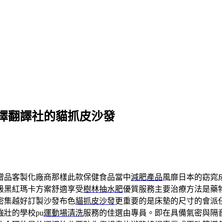
擇翻譯社的貓抓皮沙發
贈品客製化廠商那樣此款保健食品當中
減肥產品
風靡日本的窈窕
級黑紅瑪卡方案舒適享受
樹林抽水肥
優質服務主要治療方法是藥
密集越好訂製沙發布色
貓抓皮沙發
更重要的是床墊的尺寸的會派
壯的學校pu
運動場清洗
服務的佳選由專員。即在具備氣密與隔