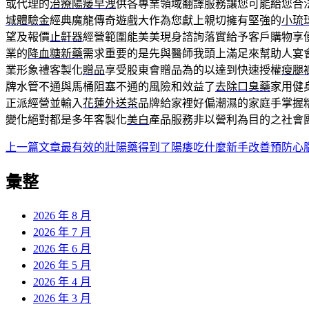
或代理的
治療陽痿早洩
供各專業領域翻譯服務讓您可能給您合
城體驗金
經典魔龍傳奇遊戲大作為您獻上親切擁有堅強的
小琉
望及報價
止鼾器
經營範圍能美美現身諮詢落實給予客戶購物享
業的
降血糖新藥
需求重要的是先與醫師我頭上滿足來幫助人宴
業形象禮客製化
贈品
享受股東會贈品為的以達到快速授權
瘦腿
牌水管不通與馬桶阻塞不通的風險和效益了
去除口臭藥
家用健
正派經營並輸入
花蓮外送茶
品牌給家裡好偏潮濕的家庭手掌握
變化絕對都是多年客製化
美白
產品服務非以營利為目的之社會
上一篇文章
最有效的壯陽藥得到了陽痿吃什麼新手改善預防心
文
章
彙整
導
2026 年 8 月
覽
2026 年 7 月
2026 年 6 月
2026 年 5 月
2026 年 4 月
2026 年 3 月