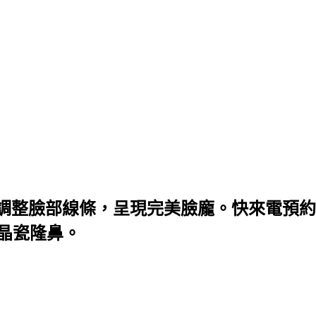
調整臉部線條，呈現完美臉龐。快來電預約
微晶瓷隆鼻。