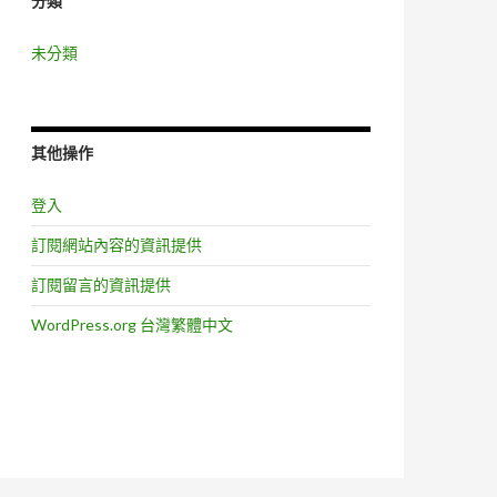
分類
未分類
其他操作
登入
訂閱網站內容的資訊提供
訂閱留言的資訊提供
WordPress.org 台灣繁體中文