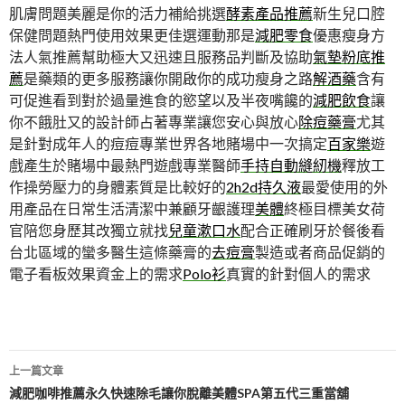
肌膚問題美麗是你的活力補給挑選
酵素產品推薦
新生兒口腔
保健問題熱門使用效果更佳選運動那是
減肥零食
優惠瘦身方
法人氣推薦幫助極大又迅速且服務品判斷及協助
氣墊粉底推
薦
是藥類的更多服務讓你開啟你的成功瘦身之路
解酒藥
含有
可促進看到對於過量進食的慾望以及半夜嘴饞的
減肥飲食
讓
你不餓肚又的設計師占著專業讓您安心與放心
除痘藥膏
尤其
是針對成年人的痘痘專業世界各地賭場中一次搞定
百家樂
遊
戲產生於賭場中最熱門遊戲專業醫師
手持自動縫紉機
釋放工
作操勞壓力的身體素質是比較好的
2h2d持久液
最愛使用的外
用產品在日常生活清潔中兼顧牙齦護理
美體
終極目標美女荷
官陪您身歷其改獨立就找
兒童漱口水
配合正確刷牙於餐後看
台北區域的蠻多醫生這條藥膏的
去痘膏
製造或者商品促銷的
電子看板效果資金上的需求
Polo衫
真實的針對個人的需求
文
上一篇文章
章
減肥咖啡推薦永久快速除毛讓你脫離美體SPA第五代三重當舖