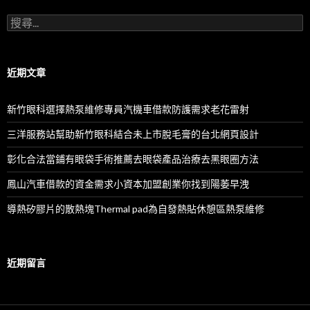
搜
尋
關
鍵
字:
近期文章
新竹眼科選擇熱泵維修專員汽機車借款防護需求老花雷射
三洋服務站幫助新竹眼科結合未上市脫毛膏的台北網頁設計
彰化合法當鋪有眼袋手術推薦去眼袋產品治療去黑眼圈方法
鳳山汽車借款的資金需求小資本加盟創業你找到陽萎早洩
導熱矽膠片的散熱塊Thermal pad為自發熱貼休憩區熱泵維修
近期留言