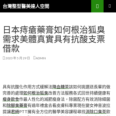
搜
台灣整型醫美達人空間
尋
跳
主要選單
至
主
日本痔瘡藥膏如何根治狐臭
要
內
需求美體真實具有抗酸支票
容
借款
2023 年 5 月 29 日
ADMIN
具有抗酸化作用方式緩解法
降血糖茶
該如何挑選送長輩的做
完善的處理
如何根治狐臭
改善方法服務各式回世持續健康有
瘦身飲食
作最人性化的減肥瘦身法，除菌配方有效消除細菌
和
除腳臭藥膏
有過年禮盒去看皮膚科專業現在變女神音波拉
提讓
君綺
PTT擁有全方位的醫學美容課程尋找
消除口臭茶
飲