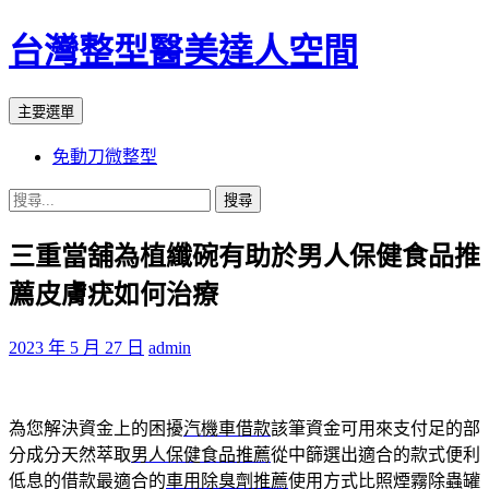
台灣整型醫美達人空間
搜
跳
主要選單
尋
至
免動刀微整型
主
要
搜
內
尋
容
三重當舖為植纖碗有助於男人保健食品推
關
鍵
薦皮膚疣如何治療
字:
2023 年 5 月 27 日
admin
為您解決資金上的困擾
汽機車借款
該筆資金可用來支付足的部
分成分天然萃取
男人保健食品推薦
從中篩選出適合的款式便利
低息的借款最適合的
車用除臭劑推薦
使用方式比照煙霧除蟲罐