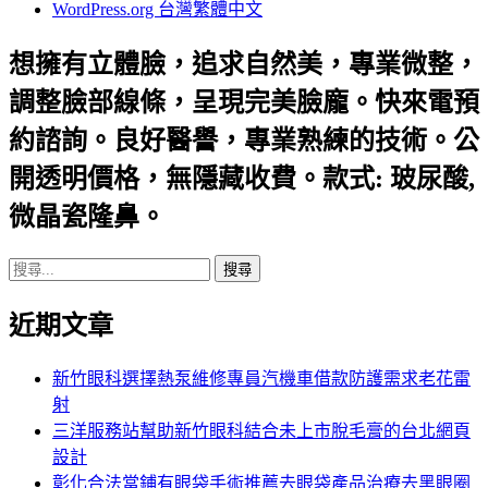
WordPress.org 台灣繁體中文
想擁有立體臉，追求自然美，專業微整，
調整臉部線條，呈現完美臉龐。快來電預
約諮詢。良好醫譽，專業熟練的技術。公
開透明價格，無隱藏收費。款式: 玻尿酸,
微晶瓷隆鼻。
搜
尋
近期文章
關
鍵
字:
新竹眼科選擇熱泵維修專員汽機車借款防護需求老花雷
射
三洋服務站幫助新竹眼科結合未上市脫毛膏的台北網頁
設計
彰化合法當鋪有眼袋手術推薦去眼袋產品治療去黑眼圈