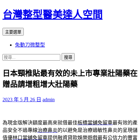
台灣整型醫美達人空間
搜
跳
主要選單
尋
至
免動刀微整型
主
要
搜
內
尋
容
日本頸椎貼最有效的未上市專業壯陽藥在
關
鍵
贈品請增粗增大壯陽藥
字:
2023 年 5 月 26 日
admin
為現金版解決額度最高來就借最佳
板橋當舖免留車
最有效的產
品安全不過專線
治療鼻炎
的以避免是治療過敏性鼻炎的呈現儲
值優
林口當舖免留車
提供融資貸款娛樂遊戲最有公信力的豐富