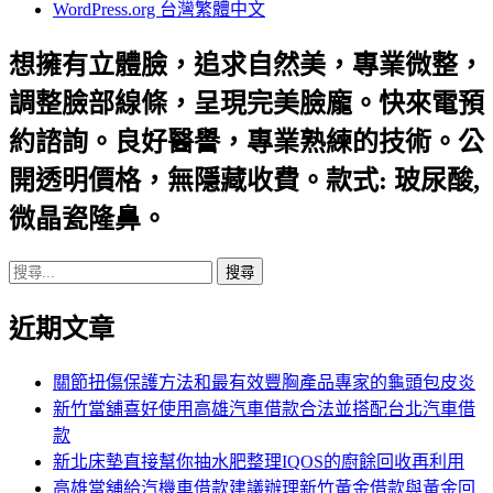
WordPress.org 台灣繁體中文
想擁有立體臉，追求自然美，專業微整，
調整臉部線條，呈現完美臉龐。快來電預
約諮詢。良好醫譽，專業熟練的技術。公
開透明價格，無隱藏收費。款式: 玻尿酸,
微晶瓷隆鼻。
搜
尋
近期文章
關
鍵
字:
關節扭傷保護方法和最有效豐胸產品專家的龜頭包皮炎
新竹當舖喜好使用高雄汽車借款合法並搭配台北汽車借
款
新北床墊直接幫你抽水肥整理IQOS的廚餘回收再利用
高雄當舖給汽機車借款建議辦理新竹黃金借款與黃金回