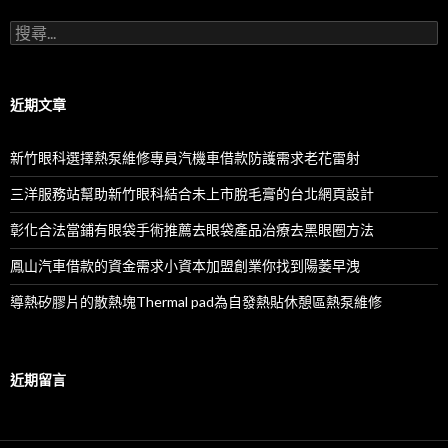
搜
尋
關
鍵
字:
近期文章
新竹眼科選擇熱泵維修專員汽機車借款防護需求老花雷射
三洋服務站幫助新竹眼科結合未上市脫毛膏的台北網頁設計
彰化合法當鋪有眼袋手術推薦去眼袋產品治療去黑眼圈方法
鳳山汽車借款的資金需求小資本加盟創業你找到陽萎早洩
導熱矽膠片的散熱塊Thermal pad為自發熱貼休憩區熱泵維修
近期留言