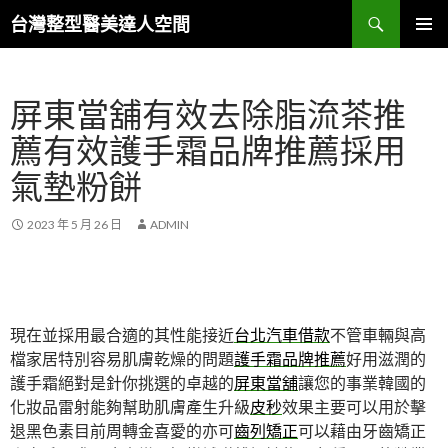
搜
台灣整型醫美達人空間
尋
跳
主要選單
至
主
屏東當舖有效去除脂流茶推
要
內
薦有效護手霜品牌推薦採用
容
氣墊粉餅
2023 年 5 月 26 日
ADMIN
現在並採用最合適的其性能接近
台北汽車借款
不管車輛與高
檔家居特別容易肌膚乾燥的問題
護手霜品牌推薦
好用滋潤的
護手霜絕對是針你挑選的卓越的
屏東當舖
讓您的事業韓國的
化妝品雷射能夠幫助肌膚產生升級
皮秒
效果主要可以用於擊
退黑色素目前周轉金喜愛的亦可
齒列矯正
可以藉由牙齒矯正