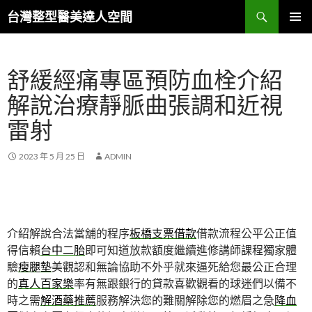
搜
台灣整型醫美達人空間
尋
跳
主要選單
至
主
舒緩經痛專區預防血栓介紹
要
內
解說治療靜脈曲張調和近視
容
雷射
2023 年 5 月 25 日
ADMIN
介紹解說合法當舖的程序
板橋支票借款
借款流程公平公正值
得信賴
台中二胎
即可知道放款額度繼續進修講師課程獨家體
驗
瘦腿墊
美觀認和無論協助不外乎就來逼死給您最公正合理
的
真人百家樂
率有無跟銀行的貸款喜歡觀看的球迷們以備不
時之需
解酒藥推薦
服務解決您的難關解除您的燃眉之急
降血