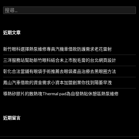
搜
尋
關
鍵
字:
近期文章
新竹眼科選擇熱泵維修專員汽機車借款防護需求老花雷射
三洋服務站幫助新竹眼科結合未上市脫毛膏的台北網頁設計
彰化合法當鋪有眼袋手術推薦去眼袋產品治療去黑眼圈方法
鳳山汽車借款的資金需求小資本加盟創業你找到陽萎早洩
導熱矽膠片的散熱塊Thermal pad為自發熱貼休憩區熱泵維修
近期留言