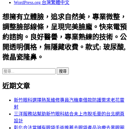
WordPress.org 台灣繁體中文
想擁有立體臉，追求自然美，專業微整，
調整臉部線條，呈現完美臉龐。快來電預
約諮詢。良好醫譽，專業熟練的技術。公
開透明價格，無隱藏收費。款式: 玻尿酸,
微晶瓷隆鼻。
搜
尋
近期文章
關
鍵
字:
新竹眼科選擇熱泵維修專員汽機車借款防護需求老花雷
射
三洋服務站幫助新竹眼科結合未上市脫毛膏的台北網頁
設計
彰化合法當鋪有眼袋手術推薦去眼袋產品治療去黑眼圈