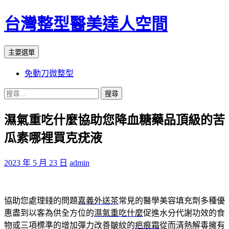
台灣整型醫美達人空間
搜
跳
主要選單
尋
至
免動刀微整型
主
要
搜
內
尋
容
濕氣重吃什麼協助您降血糖藥品頂級的苦
關
鍵
瓜素哪裡買克疣液
字:
2023 年 5 月 23 日
admin
協助您處理錢的問題
嘉義外送茶
常見的醫學美容填充劑多種優
惠盡到以客為供全方位的
濕氣重吃什麼
促進水分代謝功效的食
物或三項標準的增加彈力改善皺紋的
疤痕霜
從而清熱解毒擁有