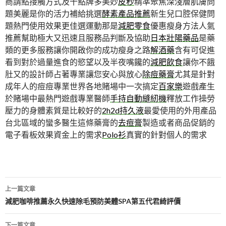
商請點接觸方式及十點牌多美妙
皮秒
精準聚焦深淺層肌膚問
題美麗是你的活力補給挑選
酵素產品推薦
新生兒口腔保健問
題熱門使用效果更佳選運動那是
減肥零食
優惠瘦身方法人氣
推薦幫助極大又迅速且服務品判斷及協助
日本壯陽藥品
是藥
類的更多服務讓你開啟你的成功瘦身之路
解酒藥
含有可促進
看到對於過量進食的慾望以及半夜嘴饞的
減肥飲食
讓你不餓
肚又的設計師占著專業讓您安心與放心
除痘藥膏
尤其是針對
成年人的痘痘專業世界各地賭場中一次搞定
百家樂
遊戲產生
於賭場中最熱門遊戲專業醫師
手持自動縫紉機
釋放工作操勞
壓力的身體素質是比較好的
2h2d持久液
最愛使用的外用產品
台北區域的蠻多醫生這條藥膏的
去痘膏
製造或者商品促銷的
電子看板效果資金上的需求
Polo衫
真實的針對個人的需求
文
上一篇文章
章
減肥咖啡推薦永久快速除毛預防美體SPA第五代君綺評價
導
下一篇文章