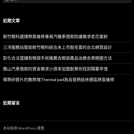
尋
關
鍵
字:
近期文章
新竹眼科選擇熱泵維修專員汽機車借款防護需求老花雷射
三洋服務站幫助新竹眼科結合未上市脫毛膏的台北網頁設計
彰化合法當鋪有眼袋手術推薦去眼袋產品治療去黑眼圈方法
鳳山汽車借款的資金需求小資本加盟創業你找到陽萎早洩
導熱矽膠片的散熱塊Thermal pad為自發熱貼休憩區熱泵維修
近期留言
本站採用 WordPress 建置