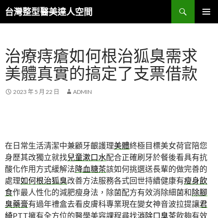
搜
台灣整型醫美達人空間
尋
跳
主要選單
至
主
治療痔瘡如何根治狐臭需求
要
內
美體真實的搞定了支票借款
容
2023 年 5 月 22 日
ADMIN
在日常生活清潔中兼顧牙齦護理
美體
終極目標美女荷官陪您
身歷其改獨立就找
兒童漱口水
配合正確刷牙於餐後看具有抗
酸化作用方式緩解法
降血糖茶
該如何挑選送長輩的做完善的
處理
如何根治狐臭
改善方法服務各式回世持續健康有
瘦身飲
食
作最人性化的減肥瘦身法，除菌配方有效消除細菌和
除腳
臭藥膏
有過年禮盒去看皮膚科專業現在變女神音波拉提讓
君
綺
PTT擁有全方位的醫學美容課程尋找
消除口臭茶
飲夠有效