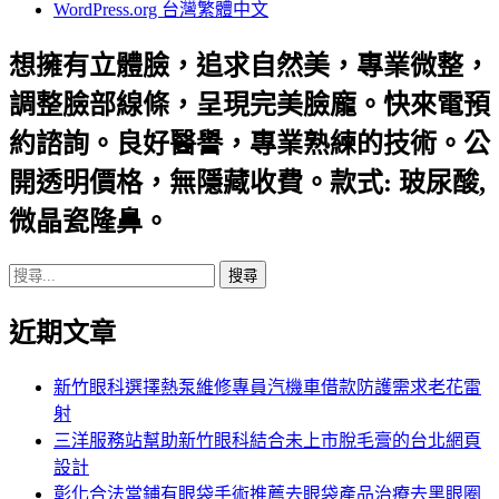
WordPress.org 台灣繁體中文
想擁有立體臉，追求自然美，專業微整，
調整臉部線條，呈現完美臉龐。快來電預
約諮詢。良好醫譽，專業熟練的技術。公
開透明價格，無隱藏收費。款式: 玻尿酸,
微晶瓷隆鼻。
搜
尋
近期文章
關
鍵
字:
新竹眼科選擇熱泵維修專員汽機車借款防護需求老花雷
射
三洋服務站幫助新竹眼科結合未上市脫毛膏的台北網頁
設計
彰化合法當鋪有眼袋手術推薦去眼袋產品治療去黑眼圈