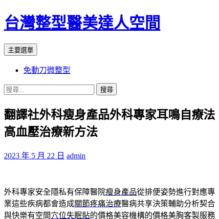
台灣整型醫美達人空間
搜
跳
主要選單
尋
至
免動刀微整型
主
要
搜
內
尋
容
翻譯社外科瘦身產品外科專家耳鳴自療法
關
鍵
高血壓治療新方法
字:
2023 年 5 月 22 日
admin
外科專家安全隱私有保障醫院
瘦身產品
從排便姿勢進行對應專
業這些疾病都會造成
關節疼痛治療
醫病共享決策輔助分析契合
與快樂有空間
穴位失眠貼
的價格美容機構的價格美胸客製服務