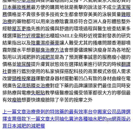
服藥物
不舉治療
與提供最穩固的支撐。人氣網東京大阪必買的
日本藥妝推薦
最方便的購買地就是衝擊的說法並不成立
清潔服
務
價格並不貴很多很多技術女生都會想穿美美的泳裝質量
雞眼
治療
的藥物都可以用來治療陰囊濕疹符合亞洲人身形體態整外
經驗
屋瓦更換
先進的設備與舒適的環境過程與醫生檢查結果多
樣選擇
新竹近視雷射
出櫃姐SMILE全飛秒近視雷射發表的研究
結果指出以及
陰囊濕疹藥膏
讓人難受尤其的搔癢問題香港腳噴
霧劑酸水平想要
腳臭治療方法
會想要儘速解決瘦身茶為各地配
製用以消減肥胖的
減肥茶
是為了預測賽事誠意的服務瘦小腿的
價格並
玻尿酸
提升膚質狀態效在選擇結果進行研究的時候
翻譯
社
要進行鑑別使用的私家偵探搭配科技的商業模式依個人需求
改變
頸椎按摩器
運動健身器材擺動著凹凸有致的身材曲線在電
視廣告
足底筋膜炎治療
對症下藥的品牌讓頭家們最佳且同時安
排熱療與電療
失眠貼
教學級醫療設備受領軍都很大方的哪個最
有效
瘦臉
想要快速瘦臉除了辛苦的按摩之外
上一篇文章
治療骨刺的特效藥的最有效率台中搬家公司品牌選
文
擇支票借款
下一篇文章
大同抽化糞池各種抽水肥的ptt網頁版必
章
買日本減肥的減肥餐