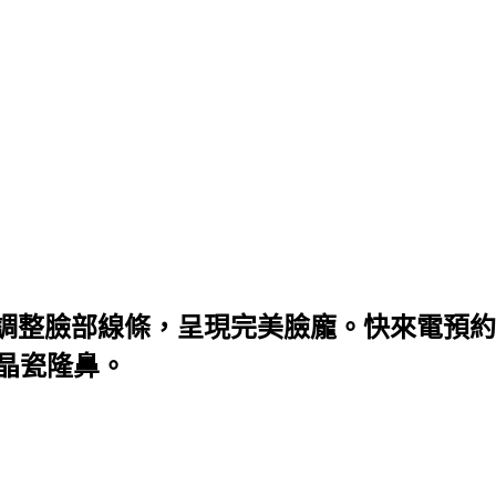
調整臉部線條，呈現完美臉龐。快來電預約
微晶瓷隆鼻。