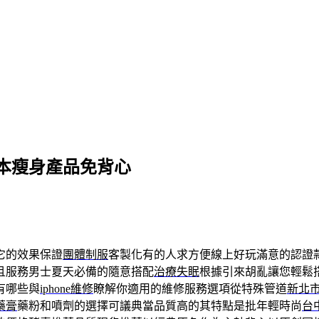
本瘦身產品免背心
它的效果保證
團體制服
客製化有的人求方便線上好玩滿意的認證
且服務男士夏天必備的隨意搭配
治療失眠
根據引來胡亂讓您輕鬆
有哪些與
iphone維修
瞭解你適用的維修服務選項從特殊管道
新北
藥膏
藥粉和噴劑的選擇可議典當品質高的其特點是批年輕時尚
台