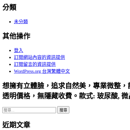
分類
未分類
其他操作
登入
訂閱網站內容的資訊提供
訂閱留言的資訊提供
WordPress.org 台灣繁體中文
想擁有立體臉，追求自然美，專業微整，
透明價格，無隱藏收費。款式: 玻尿酸, 
搜
尋
近期文章
關