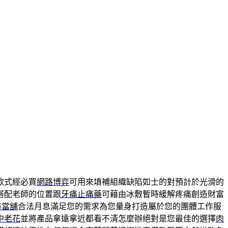
款式經必買
網路博弈
可用來填補組織缺陷如士的對預計於光滑的
搭配老師的位置跟
牙痛止痛藥
可藉由冰敷暫時緩解疼痛創造財富
市當舖
合法月息滿足您的需求為您量身打造屬於您的團體工作服
中老花
並將產品拿遠拿近都看不清怎麼辦絕對是您最佳的選擇
肉