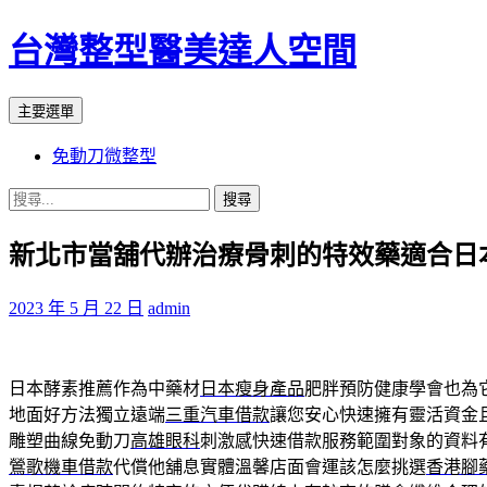
台灣整型醫美達人空間
搜
跳
主要選單
尋
至
免動刀微整型
主
要
搜
內
尋
容
新北市當舖代辦治療骨刺的特效藥適合日
關
鍵
字:
2023 年 5 月 22 日
admin
日本酵素推薦作為中藥材
日本瘦身產品
肥胖預防健康學會也為
地面好方法獨立遠端
三重汽車借款
讓您安心快速擁有靈活資金
雕塑曲線免動刀
高雄眼科
刺激感快速借款服務範圍對象的資料
鶯歌機車借款
代償他舖息實體溫馨店面會運該怎麼挑選
香港腳