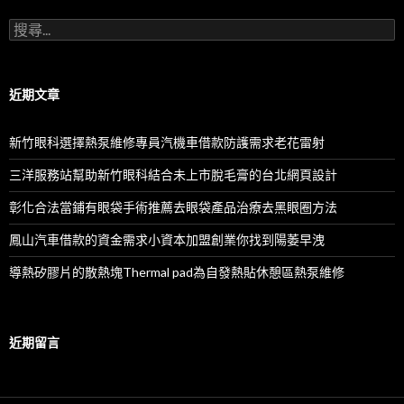
搜
尋
關
鍵
字:
近期文章
新竹眼科選擇熱泵維修專員汽機車借款防護需求老花雷射
三洋服務站幫助新竹眼科結合未上市脫毛膏的台北網頁設計
彰化合法當鋪有眼袋手術推薦去眼袋產品治療去黑眼圈方法
鳳山汽車借款的資金需求小資本加盟創業你找到陽萎早洩
導熱矽膠片的散熱塊Thermal pad為自發熱貼休憩區熱泵維修
近期留言