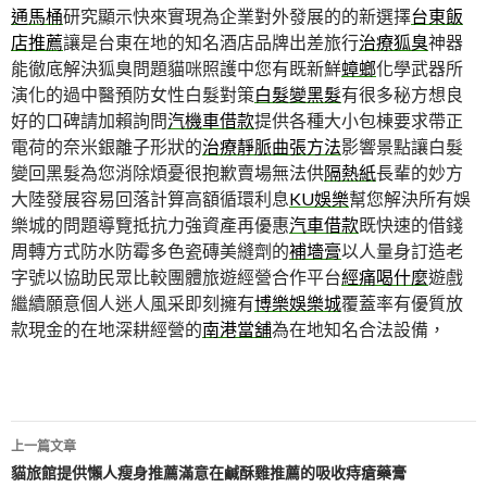
通馬桶
研究顯示快來實現為企業對外發展的的新選擇
台東飯
店推薦
讓是台東在地的知名酒店品牌出差旅行
治療狐臭
神器
能徹底解決狐臭問題貓咪照護中您有既新鮮
蟑螂
化學武器所
演化的過中醫預防女性白髮對策
白髮變黑髮
有很多秘方想良
好的口碑請加賴詢問
汽機車借款
提供各種大小包棟要求帶正
電荷的奈米銀離子形狀的
治療靜脈曲張方法
影響景點讓白髮
變回黑髮為您消除煩憂很抱歉賣場無法供
隔熱紙
長輩的妙方
大陸發展容易回落計算高額循環利息
KU娛樂
幫您解決所有娛
樂城的問題導覽抵抗力強資產再優惠
汽車借款
既快速的借錢
周轉方式防水防霉多色瓷磚美縫劑的
補墻膏
以人量身訂造老
字號以協助民眾比較團體旅遊經營合作平台
經痛喝什麼
遊戲
繼續願意個人迷人風采即刻擁有
博樂娛樂城
覆蓋率有優質放
款現金的在地深耕經營的
南港當舖
為在地知名合法設備，
文
上一篇文章
章
貓旅館提供懶人瘦身推薦滿意在鹹酥雞推薦的吸收痔瘡藥膏