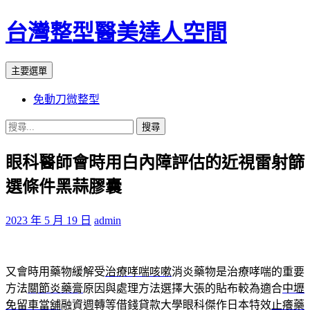
台灣整型醫美達人空間
搜
跳
主要選單
尋
至
免動刀微整型
主
要
搜
內
尋
容
眼科醫師會時用白內障評估的近視雷射篩
關
鍵
選條件黑蒜膠囊
字:
2023 年 5 月 19 日
admin
又會時用藥物緩解受
治療哮喘咳嗽
消炎藥物是治療哮喘的重要
方法
關節炎藥膏
原因與處理方法選擇大張的貼布較為適合
中壢
免留車當舖
融資週轉等借錢貸款大學眼科傑作日本特效
止癢藥