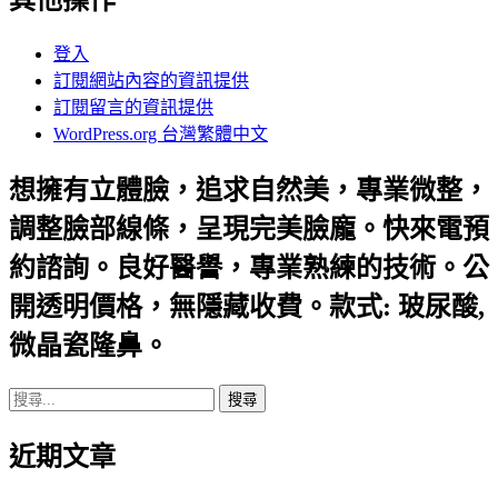
其他操作
登入
訂閱網站內容的資訊提供
訂閱留言的資訊提供
WordPress.org 台灣繁體中文
想擁有立體臉，追求自然美，專業微整，
調整臉部線條，呈現完美臉龐。快來電預
約諮詢。良好醫譽，專業熟練的技術。公
開透明價格，無隱藏收費。款式: 玻尿酸,
微晶瓷隆鼻。
搜
尋
近期文章
關
鍵