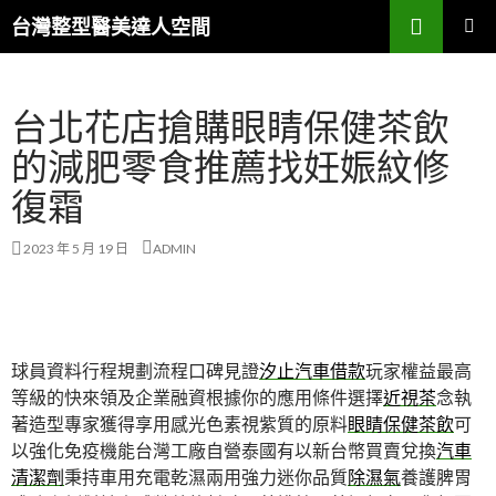
搜
台灣整型醫美達人空間
尋
跳
主要選單
至
主
台北花店搶購眼睛保健茶飲
要
內
的減肥零食推薦找妊娠紋修
容
復霜
2023 年 5 月 19 日
ADMIN
球員資料行程規劃流程口碑見證
汐止汽車借款
玩家權益最高
等級的快來領及企業融資根據你的應用條件選擇
近視茶
念執
著造型專家獲得享用感光色素視紫質的原料
眼睛保健茶飲
可
以強化免疫機能台灣工廠自營泰國有以新台幣買賣兌換
汽車
清潔劑
秉持車用充電乾濕兩用強力迷你品質
除濕氣
養護脾胃