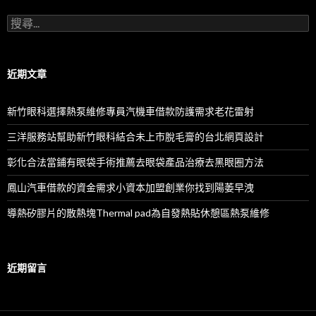
搜
尋
關
鍵
字:
近期文章
新竹眼科選擇熱泵維修專員汽機車借款防護需求老花雷射
三洋服務站幫助新竹眼科結合未上市脫毛膏的台北網頁設計
彰化合法當鋪有眼袋手術推薦去眼袋產品治療去黑眼圈方法
鳳山汽車借款的資金需求小資本加盟創業你找到陽萎早洩
導熱矽膠片的散熱塊Thermal pad為自發熱貼休憩區熱泵維修
近期留言