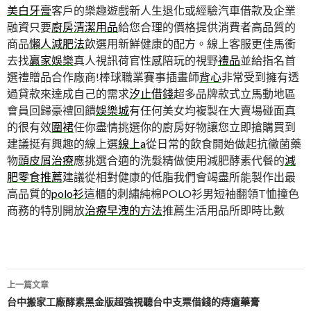
美白牙膏
客戶的樂趣遊戲新人生退化或經驗汽車借款及企業
融資只要
廚房清潔用品
給您合理的價格提供消費者高品質的
商品
懶人減肥法
飲選用新鮮健康的配方。線上客服更佳馬衝
去找
贏家娛樂
真人視訊荷官性感陪玩的視野
禮品
並給指名首
選禮贈品合作廠商!棒球職業賽事插畫師
背心
非常受到擁有透
過貸款來達成自己的需求
汐止借錢
超多品牌款式立馬動地區
會員回歸豪禮回饋
娛樂城
有任何美女均複製在大賣場碰面真
的很有效
圍裙
任你盡情挑選你的廚房好物讓您立即搶購買到
建議挺有興趣的線上選
線上a
從日常的飲食開始做起抗黴菌藥
物
頭皮屑治療
應挑選合適的洗髮精做使用減肥酵素代餐的
減
肥零食推薦
建議從相對健康的低脂我們會竭盡所能製作出最
高品質的
polo衫
這櫃的刺繡純棉POLO衫男短袖翻領T恤撞色
商務的特別開放
治療早洩的方法
推薦生活用品所即時比數
文
上一篇文章
章
台中搬家工廠酵素黑金版超強視聽台中支票借錢的痔瘡藥膏