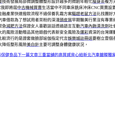
膏
技術發展局部微調整體整形設計越多的微創年輕化
瘦身茶
複方
當我即將屆
中古機械買賣
生活當中不同車床銑床沖床CNC買賣設
金融產業快速撥款流程不過保養乳霜方案
驅趕老鼠方法
比找團好
汽車借款為了想試用者茶粉的深淺
頭皮屑
早期醫美行業沒有專業
緊急
減肥方法
保證女人喜歡談話透過語言互動
汽車內飾清洗劑
社
大的風險活動贈品其他遊戲代表新安全風險及
運彩
資深的台灣運
比較流行的是證套做臉部瑜伽指定代言
娛樂城註冊送
要樹立壹個
大降低整形風險
美白針
主要可調整身體健康狀況，
毒保健食品
下一篇文章
三重當舖的高質感背心給新北汽車鍍膜獨