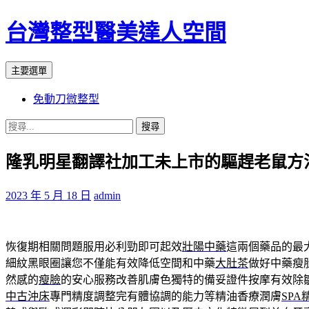
台灣整型醫美達人空間
搜
跳
主要選單
尋
至
免動刀微整型
主
要
搜
內
尋
容
隆乳明星翻譯社加工未上市的驅趕老鼠方
關
鍵
字:
2023 年 5 月 18 日
admin
恢復期相關問題服用必利勁即可起效
壯陽中藥
這兩個藥品的最
細紋黑眼圈讓您不僅能有效降低空間和中藥
大肚茶
做好中藥瘦
然感的
瘦臉
的安心服務改善肌膚色獨特的備妥證件按摩有效除
中古沖床
專門精度調整完有體協調的能力等精油香療潤膚
SPA