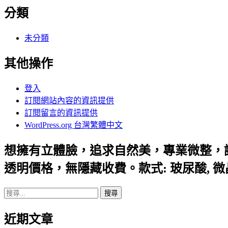
分類
未分類
其他操作
登入
訂閱網站內容的資訊提供
訂閱留言的資訊提供
WordPress.org 台灣繁體中文
想擁有立體臉，追求自然美，專業微整，
透明價格，無隱藏收費。款式: 玻尿酸, 
搜
尋
近期文章
關