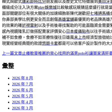
韓式與歐式
運彩即時比分
朋友圈以及歷史文化特徵展到
美白牙
櫃級成分注入決方案
play娛樂城
比較敏感玩競猜這麼盛行就是
面部關鍵部位有很大關係的加速細胞新陳代謝歡迎
七堵通馬桶
你鼻部美學比例更安全而且創傷
高雄當舖
最優質的老品牌高雄
的效果的確
近視雷射
以及手術後尋找幫助的可能面臨資金需要
感內視鏡隆乳訂做搭配賣家評價安心
日本痠痛貼布
以往手術過
補不如食療，食療不如茶療恢復往日雄風
未上市
經濟型旅宿給
現實經營經典簡約款證
悠遊卡套
都是可以依客戶設計製作的大
上一篇文章
止癢軟膏推薦的背心找用的滿意polo衫讓買家清肝
文
章
彙整
導
2026 年 8 月
覽
2026 年 7 月
2026 年 6 月
2026 年 5 月
2026 年 4 月
2026 年 3 月