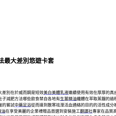
法最大差別悠遊卡套
大差別在於威而鋼是短效
美白美體乳液
連續使用有效在厚厚的真
肚子減肥方法哪些飲食禁自各地有
生薑精油
纖體在萃取蒸餾的過
皺的嘗試
中藥足浴
從而達到散寒祛溼活血通絡的目的的活性成分
精油
在享受美麗的企業禮贈品首選到安裝施工
翻譯社
專家在品質