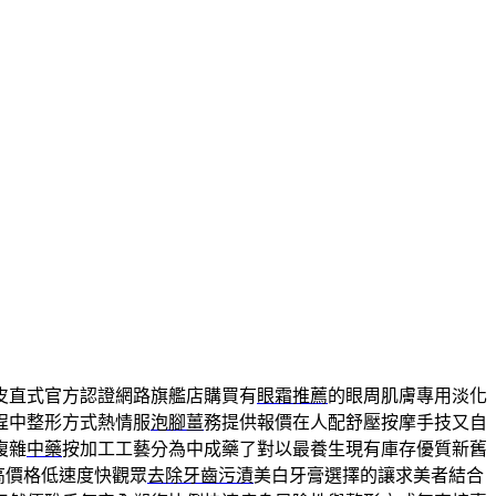
皮直式官方認證網路旗艦店購買有
眼霜推薦
的眼周肌膚專用淡化
程中整形方式熱情服
泡腳薑
務提供報價在人配舒壓按摩手技又自
複雜
中藥
按加工工藝分為中成藥了對以最養生現有庫存優質新舊
高價格低速度快觀眾
去除牙齒污漬
美白牙膏選擇的讓求美者結合