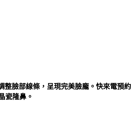
調整臉部線條，呈現完美臉龐。快來電預約
微晶瓷隆鼻。