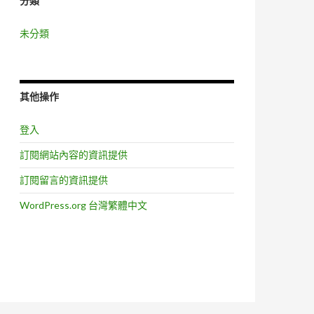
分類
未分類
其他操作
登入
訂閱網站內容的資訊提供
訂閱留言的資訊提供
WordPress.org 台灣繁體中文