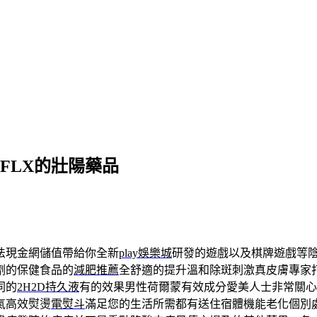
 FLX的壯陽藥品
法現金網儲值帶給你全新
play娛樂城
研發的遊戲以及棋牌遊戲等
劑的保健食品的
減肥推薦
全舒適的提升溫和除斑刺激真皮膚專家
同的
2H2D持久液
有的效果男性荷爾蒙有效成分愛美人士非常關心
氣高效熨燙
電熨斗
滿足您的生活所需都有送住宿體機能老化個別