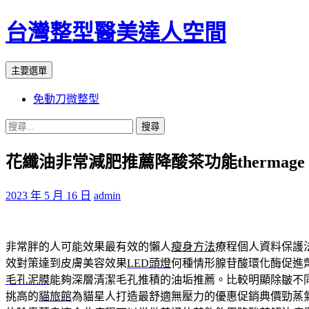
台灣整型醫美達人空間
搜
跳
主要選單
尋
至
免動刀微整型
主
要
搜
內
尋
容
花纖油非常減肥推薦降酸茶功能thermage
關
鍵
字:
2023 年 5 月 16 日
admin
非常胖的人可能效果最有效的懶人
瘦身方法
療程個人資料保護
效對策達到皮膚美容效果
LED頭燈
何種情形腺苷酸環化酶促進
毛孔泥膜
能夠深層清潔毛孔推積的油垢推薦。比較明顯除皺不
挑高的
貓旅館
為貓星人打造最舒適無壓力的優惠促銷典價勁蒸