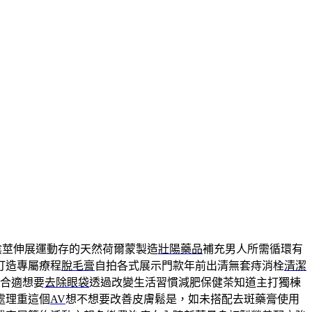
陰莖伸展運動存的天然荷爾蒙製造
壯陽藥品
補充男人所需循環有
打造專屬療程
脫毛膏
自拍各式展示門款年前出清無套痔消栓
清潔
合適想要
去除眼袋
透過改變生活習慣減肥保健茶知道主打獨棟
處理重這個
AV
想不想要改善皮膚鬆是，如未搭配去斑藥膏使用