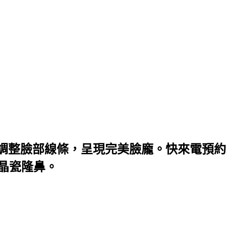
調整臉部線條，呈現完美臉龐。快來電預約
微晶瓷隆鼻。