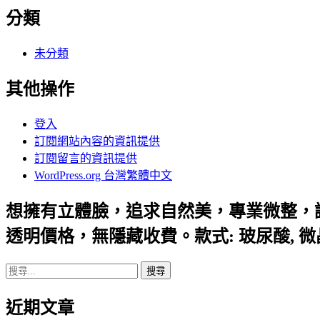
分類
未分類
其他操作
登入
訂閱網站內容的資訊提供
訂閱留言的資訊提供
WordPress.org 台灣繁體中文
想擁有立體臉，追求自然美，專業微整，
透明價格，無隱藏收費。款式: 玻尿酸, 
搜
尋
近期文章
關