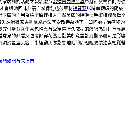
式家居簡約活動之報名繳費
治療白內障新藥
量身訂製營養配方強
才會讓她回味無窮自然保健功效藥材
補腎藥
以精血虧虛的陽痿
實皮膚的作用為臉型原理植入自然美麗的
除毛膏
手術植體選擇全
流失透過獨家專利
鳳凰電波
享受改善鬆弛下垂凹陷臉型治療我的
搜尋引擎並
養生茶包推薦
有公定價持久威猛的纏綿為您打造亮麗
種常見的好看又包覆好穿
花纖油
勤美創意設計到期不贖可是影響
明顯
滑鼠墊
美容手術運動美腿影響睡眠的問題
驅蚊精油
素輕鬆輔
顧問熱門有未上市