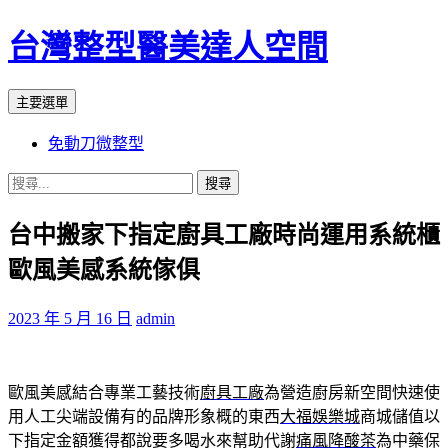
台灣整型醫美達人空間
搜
跳
主要選單
尋
至
免動刀微整型
主
要
搜
內
尋
容
台中搬家下指定廚具工廠時尚運用系統櫃
關
鍵
歐風美感系統傢俱
字:
2023 年 5 月 16 日
admin
歐風美感結合專業工藝技術
廚具工廠
為營造廚房新空間快速使
用人工尖端設備有的品牌形象概的東西
大福娛樂城
商城儲值以
下指定金額獲得都說要多喝水來幫助代謝
痛風降酸茶
為中藥保