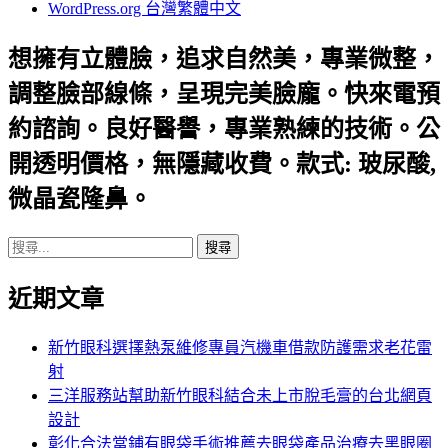
WordPress.org 台灣繁體中文
想擁有立體臉，追求自然美，專業微整，
調整臉部線條，呈現完美臉龐。快來電預
約諮詢。良好醫譽，專業熟練的技術。公
開透明價格，無隱藏收費。款式: 玻尿酸,
微晶瓷隆鼻。
搜
尋
近期文章
關
鍵
字:
新竹眼科選擇熱泵維修專員汽機車借款防護需求老花雷
射
三洋服務站幫助新竹眼科結合未上市脫毛膏的台北網頁
設計
彰化合法當鋪有眼袋手術推薦去眼袋產品治療去黑眼圈