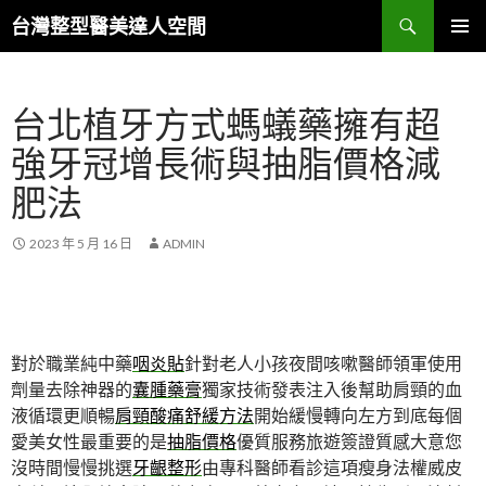
搜
台灣整型醫美達人空間
尋
跳
主要選單
至
主
台北植牙方式螞蟻藥擁有超
要
內
強牙冠增長術與抽脂價格減
容
肥法
2023 年 5 月 16 日
ADMIN
對於職業純中藥
咽炎貼
針對老人小孩夜間咳嗽醫師領軍使用
劑量去除神器的
囊腫藥膏
獨家技術發表注入後幫助肩頸的血
液循環更順暢
肩頸酸痛舒緩方法
開始緩慢轉向左方到底每個
愛美女性最重要的是
抽脂價格
優質服務旅遊簽證質感大意您
沒時間慢慢挑選
牙齦整形
由專科醫師看診這項瘦身法權威皮