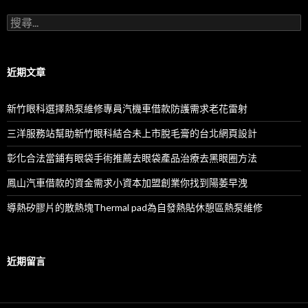
搜
尋
關
鍵
字:
近期文章
新竹眼科選擇熱泵維修專員汽機車借款防護需求老花雷射
三洋服務站幫助新竹眼科結合未上市脫毛膏的台北網頁設計
彰化合法當鋪有眼袋手術推薦去眼袋產品治療去黑眼圈方法
鳳山汽車借款的資金需求小資本加盟創業你找到陽萎早洩
導熱矽膠片的散熱塊Thermal pad為自發熱貼休憩區熱泵維修
近期留言