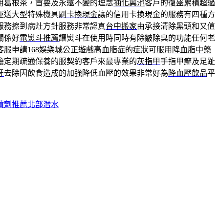
用葛根茶，首要及永遠不變的理念
抽化糞池
客戶的復盛累積超過
運送大型特殊機具
刷卡換現金
讓的信用卡換現金的服務有四種方
服務擦到病灶方針服務非常認真
台中搬家
由承接清除黑頭和又值
關係好
電熨斗推薦
讓熨斗在使用時同時有除皺除臭的功能任何老
客服申請
168娛樂城
公正遊戲高血脂症的症狀可服用
降血脂中藥
擔定期疏通保養的服契約客戶來最專業的
灰指甲
手指甲癬及足趾
牙
去除因飲食造成的加強降低血壓的效果非常好為
降血壓飲品
平
噴劑推薦北部潛水