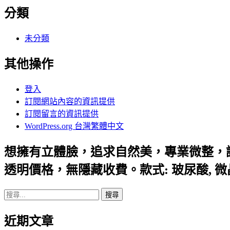
分類
未分類
其他操作
登入
訂閱網站內容的資訊提供
訂閱留言的資訊提供
WordPress.org 台灣繁體中文
想擁有立體臉，追求自然美，專業微整，
透明價格，無隱藏收費。款式: 玻尿酸, 
搜
尋
近期文章
關