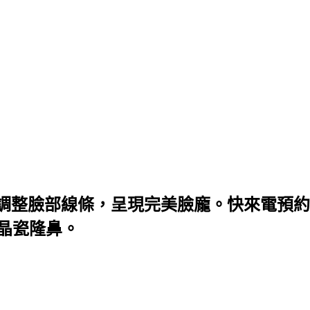
調整臉部線條，呈現完美臉龐。快來電預約
微晶瓷隆鼻。