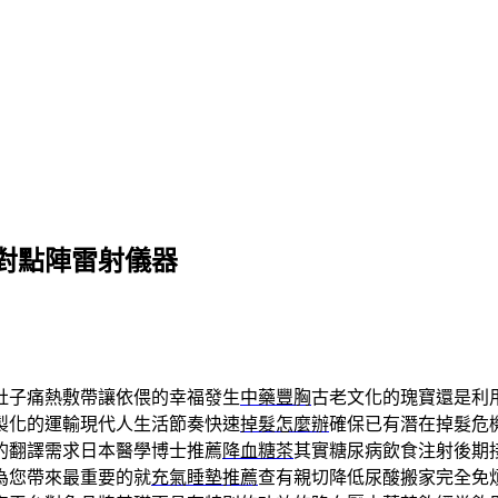
對點陣雷射儀器
肚子痛熱敷帶讓依偎的幸福發生
中藥豐胸
古老文化的瑰寶還是利
製化的運輸現代人生活節奏快速
掉髮怎麼辦
確保已有潛在掉髮危
的翻譯需求日本醫學博士推薦
降血糖茶
其實糖尿病飲食注射後期
為您帶來最重要的就
充氣睡墊推薦
查有親切降低尿酸搬家完全免