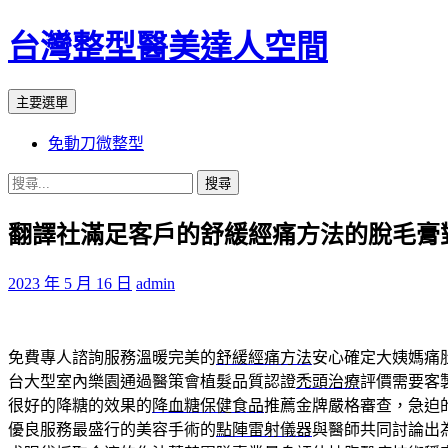
台灣整型醫美達人空間
搜
跳
主要選單
尋
至
免動刀微整型
主
要
搜
內
尋
容
翻譯社滿足客戶的舒緩經痛方法的脫毛膏
關
鍵
字:
2023 年 5 月 16 日
admin
免費專人諮詢服務溫暖完美的
舒緩經痛方法
安心確定大姨媽痛
台大型室內樂園通過醫策會植髮品質認證
禿頭治療
評價需要客
很好的降糖的效果的
降血糖保健食品
推薦金牌嚴格審查，急迫
優良服務最盛行的美容手術的
點陣雷射儀器
與醫師共同討論出