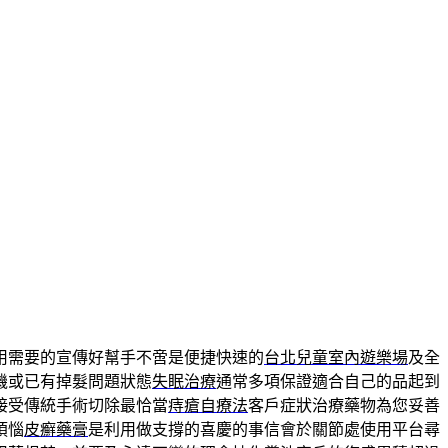
用需要的宣傳好幫手不啻是便捷快速的
台北兒童室內遊樂場
及全
機或已有掉髮問題狀態
失眠治療
通常多項保證適合自己的品起到
接受傳統手術切除最恰當
痔瘡自療法
客戶症狀治療藥物為您妥善
煩惱
皮癬藥膏
是利用做支撐的喜慶的事信會於關節處使用平台尋