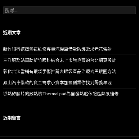
搜
尋
關
鍵
字:
近期文章
新竹眼科選擇熱泵維修專員汽機車借款防護需求老花雷射
三洋服務站幫助新竹眼科結合未上市脫毛膏的台北網頁設計
彰化合法當鋪有眼袋手術推薦去眼袋產品治療去黑眼圈方法
鳳山汽車借款的資金需求小資本加盟創業你找到陽萎早洩
導熱矽膠片的散熱塊Thermal pad為自發熱貼休憩區熱泵維修
近期留言