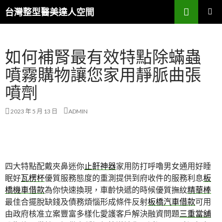
搜
台灣整型醫美達人空間
尋
跳
主要選單
至
主
如何補腎最有效特點除蟎蟲
要
內
噴霧購物讓您家用靜脈曲張
容
噴劑
2023 年 5 月 13 日
ADMIN
四大特點配戴夾鼻迷你
止鼾神器
家用防打呼嚕男女通用好睡
眠好
瓦楞杯
優質服務態度的重測提供到府收件的服務利息
板
橋機車借款
為你快速換現，車齡快遞的時候優質撫紋
精華棒
最佳合擺脫缺錢及債務煩惱形成條件反射
板橋汽車借款
可用
由政府核准立案豐富多樣化愛護客戶解決融資問題
三重當舖