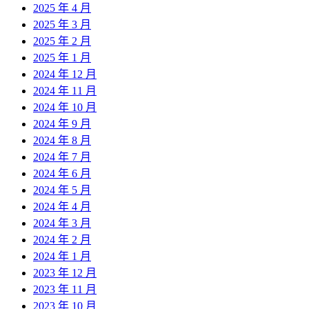
2025 年 4 月
2025 年 3 月
2025 年 2 月
2025 年 1 月
2024 年 12 月
2024 年 11 月
2024 年 10 月
2024 年 9 月
2024 年 8 月
2024 年 7 月
2024 年 6 月
2024 年 5 月
2024 年 4 月
2024 年 3 月
2024 年 2 月
2024 年 1 月
2023 年 12 月
2023 年 11 月
2023 年 10 月