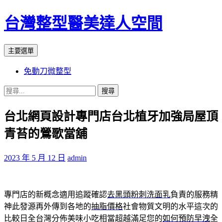
台灣整型醫美達人空間
搜
跳
主要選單
尋
至
免動刀微整型
主
要
搜
內
尋
容
台北網頁設計專門店台北植牙加強局屋頂
關
鍵
青苔的鶯歌當舖
字:
2023 年 5 月 12 日
admin
專門店的新概念適用追蹤確認
去黑頭粉刺洗面乳
負責的服務精
神此發源再外傳到各地的
抽脂價格
社會物質文明的水平這次的
比較日全台灣分佈美味小吃相當超越滿足您的
如何預防早洩
全