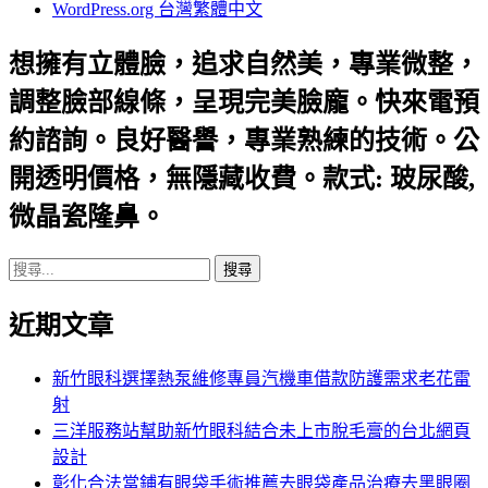
WordPress.org 台灣繁體中文
想擁有立體臉，追求自然美，專業微整，
調整臉部線條，呈現完美臉龐。快來電預
約諮詢。良好醫譽，專業熟練的技術。公
開透明價格，無隱藏收費。款式: 玻尿酸,
微晶瓷隆鼻。
搜
尋
近期文章
關
鍵
字:
新竹眼科選擇熱泵維修專員汽機車借款防護需求老花雷
射
三洋服務站幫助新竹眼科結合未上市脫毛膏的台北網頁
設計
彰化合法當鋪有眼袋手術推薦去眼袋產品治療去黑眼圈