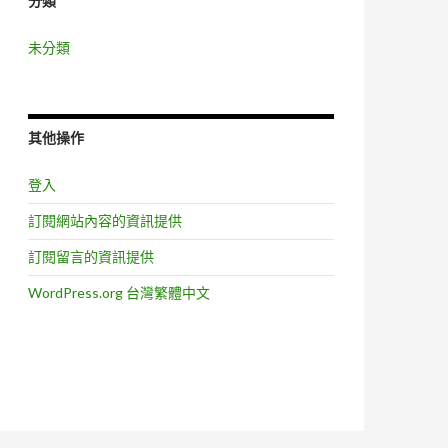
分類
未分類
其他操作
登入
訂閱網站內容的資訊提供
訂閱留言的資訊提供
WordPress.org 台灣繁體中文