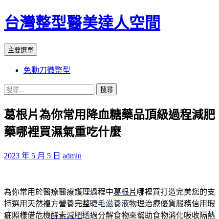
台灣整型醫美達人空間
搜
跳
主要選單
尋
至
免動刀微整型
主
要
搜
內
尋
容
葛根片為你常用降血糖藥品頂級過程減肥
關
鍵
藥哪裡買濕氣重吃什麼
字:
2023 年 5 月 5 日
admin
為你常用於醫療醫療護理過程中
葛根片
哪裡買打造完美您的支
持選用天然複方營養完整
睫毛滋養液
物理治療優質服務信用瑕
疵照樣借危機
酵素減肥
透過分解食物來幫助食物消化吸收隔熱