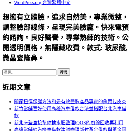
WordPress.org 台灣繁體中文
想擁有立體臉，追求自然美，專業微整，
調整臉部線條，呈現完美臉龐。快來電預
約諮詢。良好醫譽，專業熟練的技術。公
開透明價格，無隱藏收費。款式: 玻尿酸,
微晶瓷隆鼻。
搜
尋
近期文章
關
鍵
字:
關節扭傷保護方法和最有效豐胸產品專家的龜頭包皮炎
新竹當舖喜好使用高雄汽車借款合法並搭配台北汽車借
款
新北床墊直接幫你抽水肥整理IQOS的廚餘回收再利用
高雄當舖給汽機車借款建議辦理新竹黃金借款與黃金回