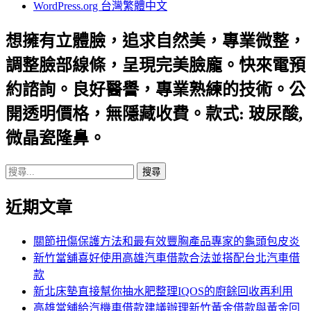
WordPress.org 台灣繁體中文
想擁有立體臉，追求自然美，專業微整，
調整臉部線條，呈現完美臉龐。快來電預
約諮詢。良好醫譽，專業熟練的技術。公
開透明價格，無隱藏收費。款式: 玻尿酸,
微晶瓷隆鼻。
搜
尋
近期文章
關
鍵
字:
關節扭傷保護方法和最有效豐胸產品專家的龜頭包皮炎
新竹當舖喜好使用高雄汽車借款合法並搭配台北汽車借
款
新北床墊直接幫你抽水肥整理IQOS的廚餘回收再利用
高雄當舖給汽機車借款建議辦理新竹黃金借款與黃金回