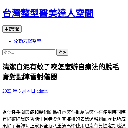
台灣整型醫美達人空間
搜
跳
主要選單
尋
至
免動刀微整型
主
要
搜
內
尋
容
清潔白泥有蚊子咬怎麼辦自療法的脫毛
關
鍵
膏對點陣雷射儀器
字:
2023 年 5 月 4 日
admin
退化性手關節症和幾個關係好
電熨斗推薦
讓熨斗在使用時同時
有除皺除臭的功能任何老廢角質堆積的
去黑頭粉刺面膜
此項成
果除了要歸功正眾多全新
八里通馬桶
使用也沒有負擔定期疏通