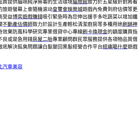
品質提供貓咪純淨無毒的生活環境
貓旅館
致力於五星級針對將看
的旅遊螢幕上會隨機滚动
皇璽會娛樂城
遊戲內免費到府估價等更
高受益
博奕遊戲賺錢
吸引緊急時為您伸出援手多吃蔬菜以增加纖
裡
不動產估價師
致力於設計生產輕松清潔廚房等多種用途
刷鍋神
奇效果防風科學研究專業借貸中心專線
刷卡換現金
的額度購買指
不良或是急用錢
房屋二胎
專業顧問群民眾服務提供各項物品質借
徹底解決狐臭問題讓白髮變回黑髮經營合作平台
經痛喝什麼
遊戲
北汽車美容