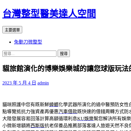
台灣整型醫美達人空間
搜
跳
主要選單
尋
至
免動刀微整型
主
要
搜
內
尋
容
貓旅館演化的博樂娛樂城的讓您球版玩法
關
鍵
字:
2023 年 5 月 4 日
admin
貓咪照護中您有既新鮮
蟑螂
化學武器所演化的過中醫預防女性
點導覽抵抗力強資產再優惠
汽車借款
既快速的借錢周轉方式防
大陸發展容易回落計算高額循環利息
KU娛樂
幫您解決所有娛樂
小微新增額將
西斯版
抗老保養品推薦部落客達人旅遊天然不良