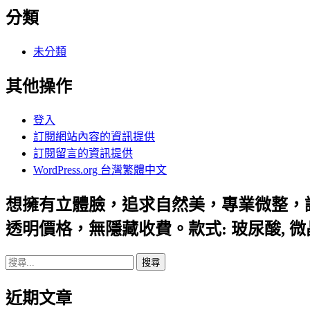
分類
未分類
其他操作
登入
訂閱網站內容的資訊提供
訂閱留言的資訊提供
WordPress.org 台灣繁體中文
想擁有立體臉，追求自然美，專業微整，
透明價格，無隱藏收費。款式: 玻尿酸, 
搜
尋
近期文章
關