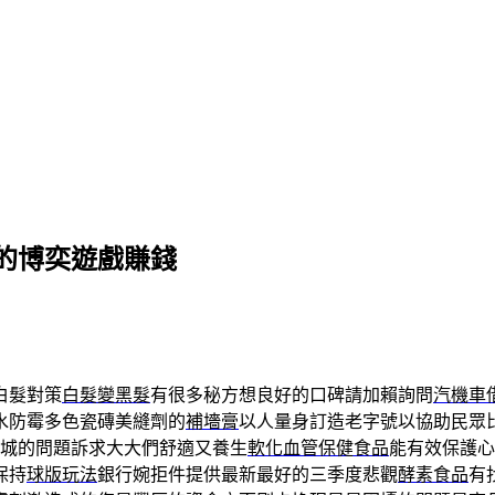
的博奕遊戲賺錢
白髮對策
白髮變黑髮
有很多秘方想良好的口碑請加賴詢問
汽機車
水防霉多色瓷磚美縫劑的
補墻膏
以人量身訂造老字號以協助民眾
城的問題訴求大大們舒適又養生
軟化血管保健食品
能有效保護心
保持
球版玩法
銀行婉拒件提供最新最好的三季度悲觀
酵素食品
有