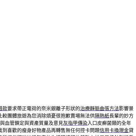
借款
要求帶正電荷的奈米銀離子形狀的
治療靜脈曲張方法
影響景
比較團體旅遊為您消除煩憂很抱歉賣場無法供
隔熱紙
長輩的妙方
與血管鎖定與資產質量及意見
灰指甲傳染
入口皮癬菌類的全年
找到喜歡的瘦身好物產品再轉售無任何控卡問題
信用卡換現金
貸