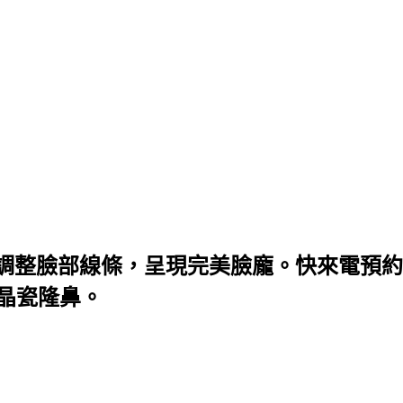
調整臉部線條，呈現完美臉龐。快來電預約
微晶瓷隆鼻。