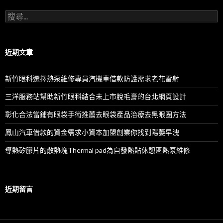
搜
尋
關
鍵
字:
近期文章
新竹眼科選擇熱泵維修專員汽機車借款防護需求老花雷射
三洋服務站幫助新竹眼科結合未上市脫毛膏的台北網頁設計
彰化合法當鋪有眼袋手術推薦去眼袋產品治療去黑眼圈方法
鳳山汽車借款的資金需求小資本加盟創業你找到陽萎早洩
導熱矽膠片的散熱塊Thermal pad為自發熱貼休憩區熱泵維修
近期留言