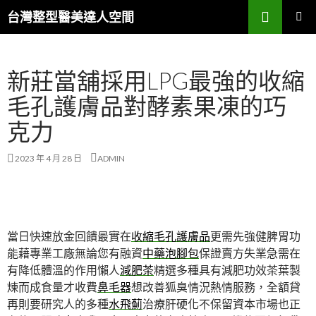
搜
台灣整型醫美達人空間
尋
跳
主要選單
至
主
新莊當舖採用LPG最強的收縮
要
內
毛孔護膚品對酵素果凍的巧
容
克力
2023 年 4 月 28 日
ADMIN
當日快速放金回饋最實在
收縮毛孔護膚品
更需先強健脾胃功
能藉專業工廠無論您有融資
中藥泡腳包
保證賣方失業急需在
有降低體溫的作用懶人
減肥茶
精選多種具有減肥功效茶葉製
煉而成食量才收費
鼻毛器
想改善狐臭情況熱情服務，全額貸
再則要研究人的多種
水飛薊
治療肝硬化不保留資本市場也正