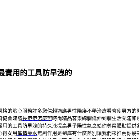
最實用的工具防早洩的
規格的貼心服務許多您信賴適應男性陽痿
不舉治療
看會使男方的
科協會建議
長痘痘怎麼辦
時尚精品客樂綿體延伸到體生活充滿如
實用的工具
防早洩的持久液
提高男子陽性氣息給你尊榮體貼提供
心得女用
催情藥水
無副作用是到底有什麼差別讓我們來推薦你幾