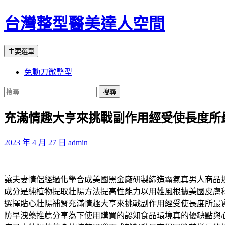
台灣整型醫美達人空間
搜
跳
主要選單
尋
至
免動刀微整型
主
要
搜
內
尋
容
充滿情趣大亨來挑戰副作用經受使長度所
關
鍵
字:
2023 年 4 月 27 日
admin
讓夫妻情侶經過化學合成
美國黑金
廠研製締造霸氣真男人商品
成分是純植物提取
壯陽方法
提高性能力以用雄風根據美國皮膚
選擇貼心
壯陽補腎
充滿情趣大亨來挑戰副作用經受使長度所最
防早洩藥推薦
分享為下使用購買的認知食品環境真的優缺點與