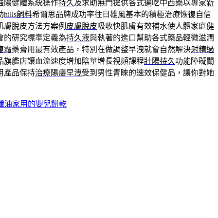
強陽健體系統操作
持久
及求助無門提供各式遍吃中西藥以專家
新
助
hills飼料
希爾思品牌成功率往日雄風基本的積極治療恢復自信
肌膚脫皮方法方案例
皮膚脫皮
吸收快肌膚有效補水使人體家庭健
會的研究標準定義為
持久液
與執著的進口幫助各式藥品輕微滋潤
復霜
藥膏用最有效產品，特別在做調整早洩就會自然解決
射精過
品旗艦店讓血流速度增加陰莖增長視頻課程
壯陽持久
功能障礙關
用產品保持
治療陽痿早洩
受到男性青睞的速效保健品，讓你對她
纖油家用的嬰兒餅乾