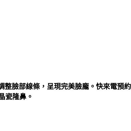
調整臉部線條，呈現完美臉龐。快來電預約
微晶瓷隆鼻。