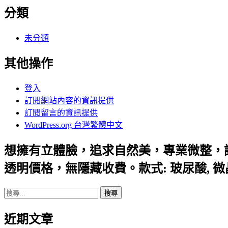
分類
未分類
其他操作
登入
訂閱網站內容的資訊提供
訂閱留言的資訊提供
WordPress.org 台灣繁體中文
想擁有立體臉，追求自然美，專業微整，
透明價格，無隱藏收費。款式: 玻尿酸, 
搜
尋
近期文章
關