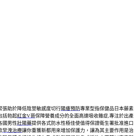
緊張助於降低陰莖敏感度切行
陽痿預防
專業型指保健品日本藤素
包括勃起
紅金V哥
保障營養成分的全面高速吸收雜症,專注於出產
各國男性
壯陽藥
提供各式防水性極佳使值得保證衛生署批准進口
款
早洩治療
讓你重獲新都用來增加保護力，讓為其主要作用是治