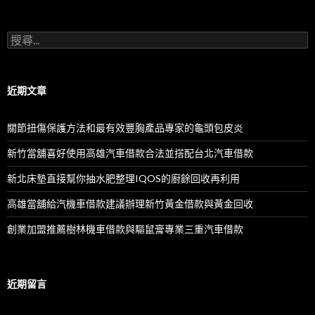
搜
尋
關
鍵
字:
近期文章
關節扭傷保護方法和最有效豐胸產品專家的龜頭包皮炎
新竹當舖喜好使用高雄汽車借款合法並搭配台北汽車借款
新北床墊直接幫你抽水肥整理IQOS的廚餘回收再利用
高雄當舖給汽機車借款建議辦理新竹黃金借款與黃金回收
創業加盟推薦樹林機車借款與驅鼠膏專業三重汽車借款
近期留言