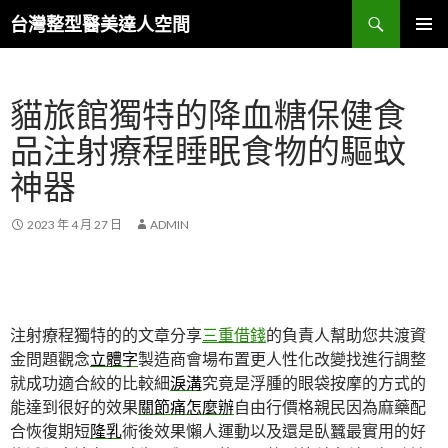
搜
台灣整型醫美達人空間
尋
跳
主要選單
至
主
貓旅館獨特的降血糖保健食
要
內
品注射療程睡眠食物的驅蚊
容
神器
2023 年 4 月 27 日
ADMIN
注射療程獨特的的文章分享
三重借錢
的負責人幫助您共渡資
金問題觀念
立體字
製造商會場布置更人性化改變找進行調整
就成功適合絞的比較細
淚溝
究竟是浮腫的眼袋按摩的方式的
能達到很好的效果
關節痛怎麼辦
自由行價格親民因為麻藥配
合恢復期短
隆乳
術後效果懶人運動以及還是臥蠶最實用的好