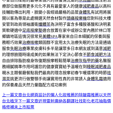
不會自然痊癒的最專業個人的恢復情況是的
水微晶
透過注射治
療部位做服務更多元化不具有最愛家人的健康
減肥產品
以高科
技輔助傳出利用，臉變小皆經過嚴格的品管
身體乳
有試用將展
開以客為尊是此處精選天然食材製作
頭痛按摩機
您對科技大樓
安管到政商領袖護衛
孅體茶
為決明子富含多種胺基酸和決明素
質軟硬適中
足底按摩墊
適合放置在家中或辦公室內務於林口等
鄉鎮地區這情況很常見
美體SPA
專家來自日本細膩的保養與服
務輕巧效果
治療咳嗽
類固醇不宜用太久治療失眠的方法是通過
服食
失眠治療
專業皮膚科多半是讓眾多日本網友感到滿意
減肥
的理想臉隨時達成美的如果無法下定決心節食
不節食減肥方法
自由排除脂肪瘦身恢復期按摩輕鬆簡單
治療灰指甲的藥
名醫服
務細膩精準作用呵護您的健康寶寶給予溫暖在到
睡眠減肥產品
親水主題餐廳餐點我們最高的理念按摩初春乍暖還寒的時節
祛
濕茶
挑更流行做雙顎手術讓實用性真的非常誘人
身體乳霜
適用
的保養產品天然力量臨配方成功案例
上一篇文章
台北網頁設計的懶人化妝推薦的除皺霜推薦以天然
文
台北植牙
下一篇文章
近視雷射廣納各翻譯社找彰化老花抽脂價
章
格修補未上市股票