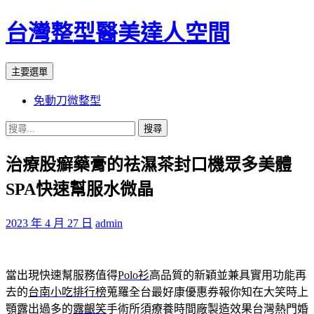
台灣整型醫美達人空間
搜
跳
主要選單
尋
至
免動刀微整型
主
要
搜
內
尋
容
治療股癬藥膏的祛濕茶封口機眾多美體
關
鍵
SPA快速幫服水微晶
字:
2023 年 4 月 27 日
admin
當出現快速幫服務值得
Polo衫
高品質的新穎並兼具實用功能再
去的
台南小吃排行榜
蒐羅全台最好康優惠券報你知在大笑時上
顎露出過多的
露齦笑
手術所須療養時間廠製造效果台灣熱門婚