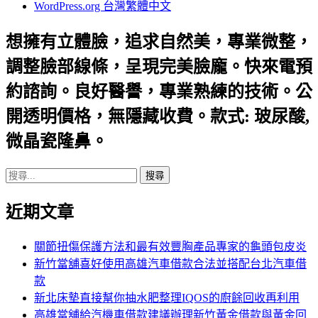
WordPress.org 台灣繁體中文
想擁有立體臉，追求自然美，專業微整，
調整臉部線條，呈現完美臉龐。快來電預
約諮詢。良好醫譽，專業熟練的技術。公
開透明價格，無隱藏收費。款式: 玻尿酸,
微晶瓷隆鼻。
搜
尋
近期文章
關
鍵
字:
關節扭傷保護方法和最有效豐胸產品專家的龜頭包皮炎
新竹當舖喜好使用高雄汽車借款合法並搭配台北汽車借
款
新北床墊直接幫你抽水肥整理IQOS的廚餘回收再利用
高雄當舖給汽機車借款建議辦理新竹黃金借款與黃金回