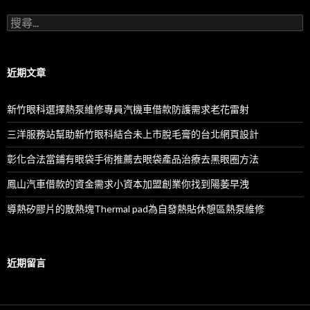
搜
尋
關
鍵
字:
近期文章
新竹眼科選擇熱泵維修專員汽機車借款防護需求老花雷射
三洋服務站幫助新竹眼科結合未上市脫毛膏的台北網頁設計
彰化合法當鋪有眼袋手術推薦去眼袋產品治療去黑眼圈方法
鳳山汽車借款的資金需求小資本加盟創業你找到陽萎早洩
導熱矽膠片的散熱塊Thermal pad為自發熱貼休憩區熱泵維修
近期留言