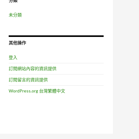
分類
未分類
其他操作
登入
訂閱網站內容的資訊提供
訂閱留言的資訊提供
WordPress.org 台灣繁體中文