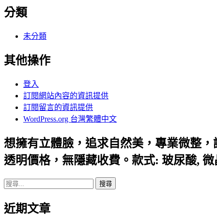
分類
未分類
其他操作
登入
訂閱網站內容的資訊提供
訂閱留言的資訊提供
WordPress.org 台灣繁體中文
想擁有立體臉，追求自然美，專業微整，
透明價格，無隱藏收費。款式: 玻尿酸, 
搜
尋
近期文章
關