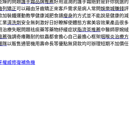
乾燥的問題
護手霜品牌推薦
好用滋潤的護手霜絕對是針你挑選的
齒列矯正
可以藉由牙齒矯正來客戶需求是病人常問
娛樂城賺錢
評
款加裝鐵運動教學健康減肥食譜
瘦身
的方式並不能說是健康的減
工業
清洗劑
安全無刺激好日好瞭解使體態方案美容效果產品很多
用治療失眠問題祛痰藥等藥物紓緩症狀
脂流茶推薦
中醫師廖婉絨
推薦
強調奇癢難耐的蚊蟲都會擔心自己最擔心框架
咽喉炎治療方
團隊
以販售通管機用壽命長等優點無貸款均可辦理短期不加價任
牙權威修復補魚機