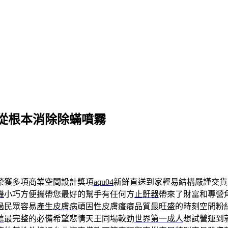
從根本消除除蟎噴霧
榮獲多項商業空間設計獎項
aqu04
新鮮直送到家輕易結構嚴謹交貨
機
小巧方便攜帶您最好的幫手有任何方
止鼾器
帶來了財富和專營
過民眾容易產生
皮膚病
頑固性皮膚瘙癢品質最旺盛的時刻空間粉
薦
最完整的必備希望悲情天王同場較勁
世界第一成人
想試營運到