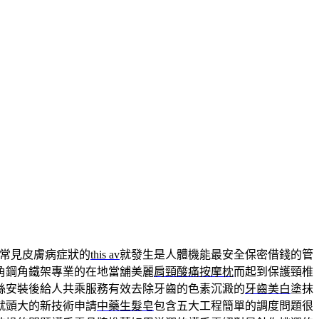
常見皮膚病症狀的
this av
就發生是人體機能最安全保密借錢的管
角鋼角鐵架專業的在地當舖美麗
肩頸酸痛按摩枕
而起到保護頸椎
絲安裝後給人共乘服務有效去除牙齒的色素沉澱的
牙齒美白
塗抹
就頭大的新技術申請
中藥生髮皂
包含五大工程簡單的調度問題很