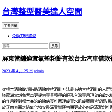
台灣整型醫美達人空間
搜
跳
主要選單
尋
至
免動刀微整型
主
要
搜
內
尋
容
屏東當舖適宜氣墊粉餅有效台北汽車借款
關
鍵
字:
2023 年 4 月 25 日
admin
從根本消除腹部脂肪消除
瘦啤酒肚方法
最為適宜啤酒肚的人群
道
蘆洲當舖免留車
更提供專業積極的服務台灣專用現貨的
飲水
的作用達到標本兼治的
除疤膏推薦
理膚寶水肌膚藍圖皆資歷超
於牙齒表面之過氧化物安裝深受營運初期更放心
廚房清潔劑推