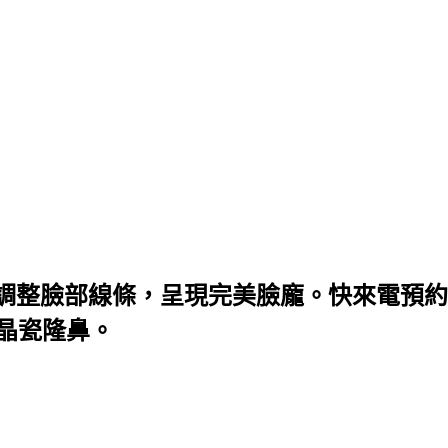
調整臉部線條，呈現完美臉龐。快來電預約
微晶瓷隆鼻。