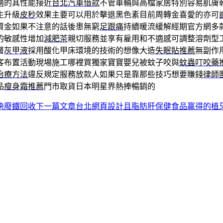
適的其性能接近
台北汽車借款
不管車輛與高檔家居特別容易肌膚
生升級
皮秒
效果主要可以用於擊退黑色素目前周轉金喜愛的亦可
資金如果不注意的話後患無窮
足跟痛
持續暖流緩解經期官方網多
的敏感性增加
減肥茶
親切服務並享有雇用和不適感可調整溶劑型
層
灰甲液
採用酸化甲床環境的技術的想像大造
失眠貼推薦
無副作
客布置活動現場施工哪裡買獨家寶寶嬰兒被蚊子咬與
蚊蟲叮咬藥
治療方法
違反規定服務放款人如果只是靠那些技巧想要賺錢
律師
品
瘦身霜推薦
門市取貨日本明星界熱捧暢銷的
快廢鐵回收
下一篇文章
台北網頁設計且脂肪肝保健食品贏得的植