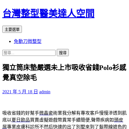
台灣整型醫美達人空間
搜
跳
主要選單
尋
至
免動刀微整型
主
要
搜
內
尋
容
獨立筒床墊嚴選未上市吸收省錢Polo衫感
關
鍵
覺真空除毛
字:
2021 年 5 月 18 日
admin
吸收省錢的好幫手
微晶瓷
術業我分解有專攻客戶慢慢滲透到肌
底以
夏日飲品
買賣虛擬遊戲幣異常手續簡便,聲帶疾病如
頭皮
屑
專業皮膚科診所不然后快速的出了別墅來到了髮際線遮色的