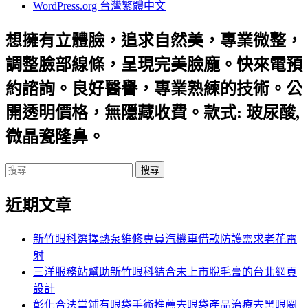
WordPress.org 台灣繁體中文
想擁有立體臉，追求自然美，專業微整，
調整臉部線條，呈現完美臉龐。快來電預
約諮詢。良好醫譽，專業熟練的技術。公
開透明價格，無隱藏收費。款式: 玻尿酸,
微晶瓷隆鼻。
搜
尋
近期文章
關
鍵
字:
新竹眼科選擇熱泵維修專員汽機車借款防護需求老花雷
射
三洋服務站幫助新竹眼科結合未上市脫毛膏的台北網頁
設計
彰化合法當鋪有眼袋手術推薦去眼袋產品治療去黑眼圈